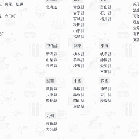
泉、斑尾、飯綱
親
北海道
青森縣
富山縣
溫
岩手縣
石川縣
場、六日町
可
宮城縣
福井縣
租
秋田縣
全
山形縣
鷲岳
有
福島縣
充
甲信越
關東
東海
新潟縣
栃木縣
岐阜縣
山梨縣
群馬縣
静岡縣
長野縣
埼玉縣
愛知縣
三重縣
關西
中國
四國
滋賀縣
鳥取縣
德島縣
兵庫縣
島根縣
香川縣
奈良縣
岡山縣
愛媛縣
廣島縣
九州
佐賀縣
大分縣