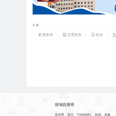
0 件
纜車票
交通票券
租借
按地區搜尋
富良野、旭川、TOMAMU
妙高、赤倉