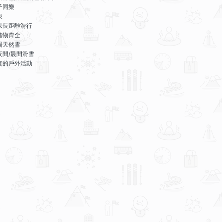
子同樂
泉
以長距離滑行
借物齊全
場天然雪
夜間/晨間滑雪
實的戶外活動