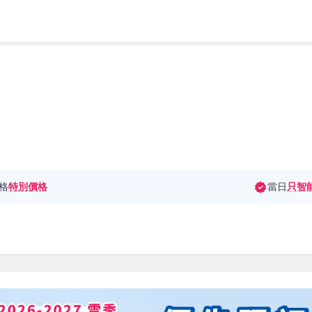
格
特別價格
當日
只智