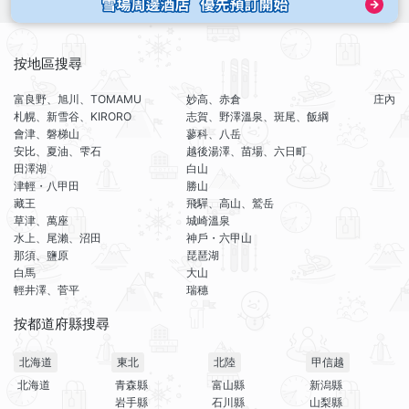
按地區搜尋
富良野、旭川、TOMAMU
妙高、赤倉
庄內
札幌、新雪谷、KIRORO
志賀、野澤溫泉、斑尾、飯綱
會津、磐梯山
蓼科、八岳
安比、夏油、雫石
越後湯澤、苗場、六日町
田澤湖
白山
津輕・八甲田
勝山
藏王
飛驒、高山、鷲岳
草津、萬座
城崎溫泉
水上、尾瀨、沼田
神戶・六甲山
那須、鹽原
琵琶湖
白馬
大山
輕井澤、菅平
瑞穗
按都道府縣搜尋
北海道
東北
北陸
甲信越
北海道
青森縣
富山縣
新潟縣
岩手縣
石川縣
山梨縣