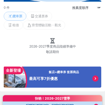
0 件
纜車票
交通票券
租借
滑雪體驗活動・觀光
2026-2027季度商品陸續準備中

全新登場
飯店+纜車券 套票商品
最高可享7折優惠
快啲！
2026-2027雪季