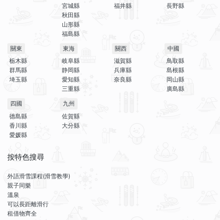
宮城縣
福井縣
長野縣
秋田縣
山形縣
福島縣
關東
東海
關西
中國
栃木縣
岐阜縣
滋賀縣
鳥取縣
群馬縣
静岡縣
兵庫縣
島根縣
埼玉縣
愛知縣
奈良縣
岡山縣
三重縣
廣島縣
四國
九州
德島縣
佐賀縣
香川縣
大分縣
愛媛縣
按特色搜尋
外語滑雪課程(滑雪教學)
親子同樂
溫泉
可以長距離滑行
租借物齊全