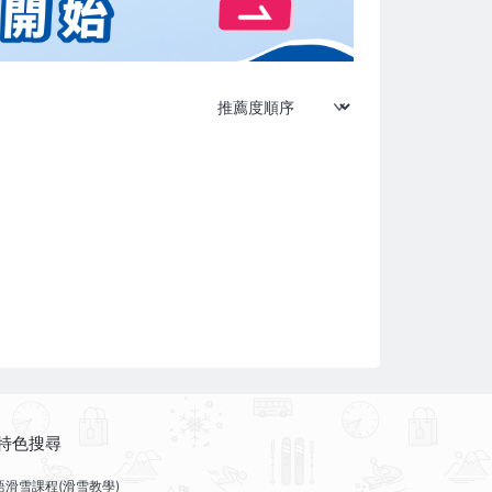
特色搜尋
語滑雪課程(滑雪教學)