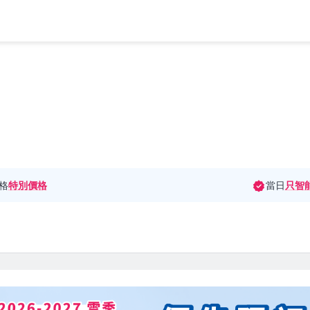
格
特別價格
當日
只智