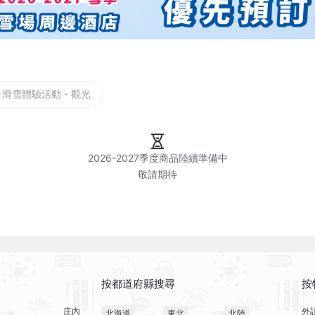
滑雪體驗活動・觀光
2026-2027季度商品陸續準備中

按都道府縣搜尋
按
庄內
外
北海道
東北
北陸