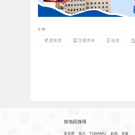
0 件
纜車票
交通票券
租借
按地區搜尋
富良野、旭川、TOMAMU
妙高、赤倉