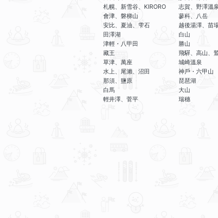
札幌、新雪谷、KIRORO
志賀、野澤溫
會津、磐梯山
蓼科、八岳
安比、夏油、雫石
越後湯澤、苗
田澤湖
白山
津輕・八甲田
勝山
藏王
飛驒、高山、
草津、萬座
城崎溫泉
水上、尾瀨、沼田
神戶・六甲山
那須、鹽原
琵琶湖
白馬
大山
輕井澤、菅平
瑞穗