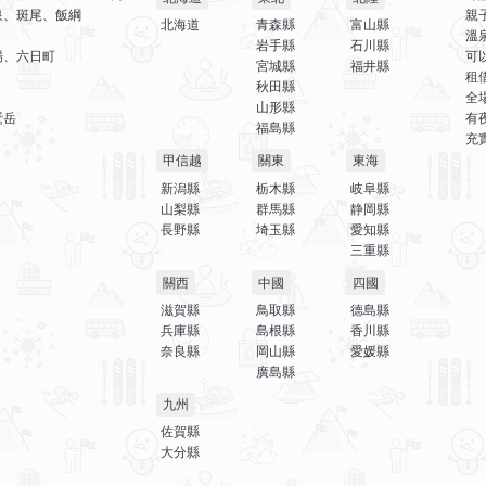
泉、斑尾、飯綱
親
北海道
青森縣
富山縣
溫
岩手縣
石川縣
場、六日町
可
宮城縣
福井縣
租
秋田縣
全
山形縣
鷲岳
有
福島縣
充
甲信越
關東
東海
新潟縣
栃木縣
岐阜縣
山梨縣
群馬縣
静岡縣
長野縣
埼玉縣
愛知縣
三重縣
關西
中國
四國
滋賀縣
鳥取縣
德島縣
兵庫縣
島根縣
香川縣
奈良縣
岡山縣
愛媛縣
廣島縣
九州
佐賀縣
大分縣