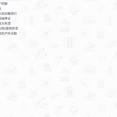
子同樂
泉
以長距離滑行
借物齊全
場天然雪
夜間/晨間滑雪
實的戶外活動