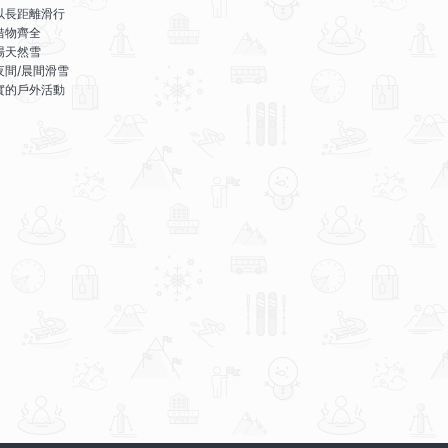
以長距離滑行
借物齊全
場天然雪
夜間/晨間滑雪
實的戶外活動