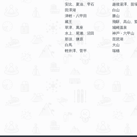
安比、夏油、雫石
越後湯澤、苗
田澤湖
白山
津輕・八甲田
勝山
藏王
飛驒、高山、
草津、萬座
城崎溫泉
水上、尾瀨、沼田
神戶・六甲山
那須、鹽原
琵琶湖
白馬
大山
輕井澤、菅平
瑞穗