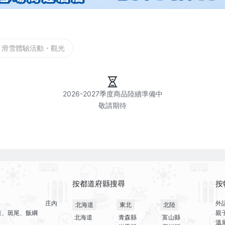
滑雪體驗活動・觀光
2026-2027季度商品陸續準備中

按都道府縣搜尋
按
庄內
外
北海道
東北
北陸
泉、斑尾、飯綱
親
北海道
青森縣
富山縣
溫