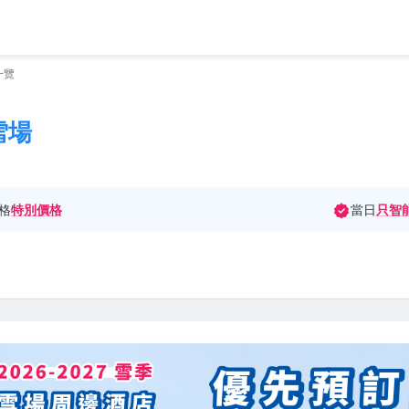
一覽
雪場
格
特別價格
當日
只智