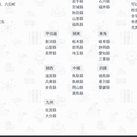
岩手縣
石川縣
場、六日町
可
宮城縣
福井縣
租
秋田縣
全
山形縣
鷲岳
有
福島縣
充
甲信越
關東
東海
新潟縣
栃木縣
岐阜縣
山梨縣
群馬縣
静岡縣
長野縣
埼玉縣
愛知縣
三重縣
關西
中國
四國
滋賀縣
鳥取縣
德島縣
兵庫縣
島根縣
香川縣
奈良縣
岡山縣
愛媛縣
廣島縣
九州
佐賀縣
大分縣