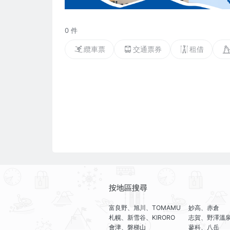
0 件
纜車票
交通票券
租借
按地區搜尋
富良野、旭川、TOMAMU
妙高、赤倉
札幌、新雪谷、KIRORO
志賀、野澤溫
會津、磐梯山
蓼科、八岳