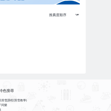
特色搜尋
語滑雪課程(滑雪教學)
子同樂
泉