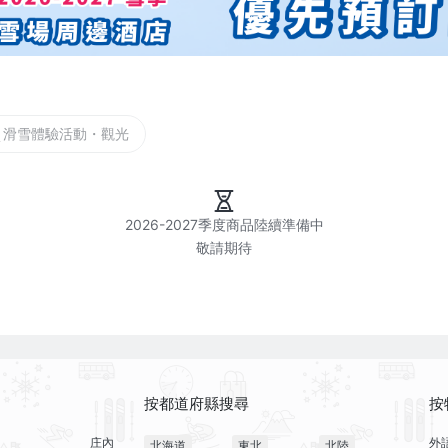
滑雪體驗活動・觀光
2026-2027季度商品陸續準備中

按都道府縣搜尋
按
庄內
外
北海道
東北
北陸