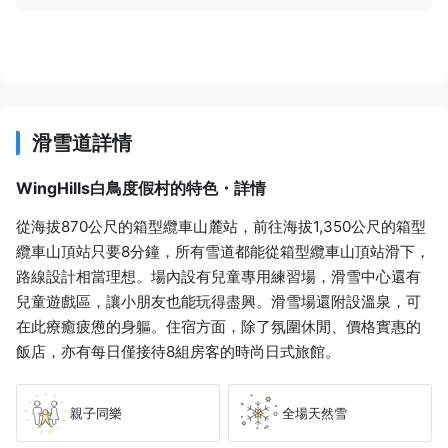
滑雪道詳情
WingHills白鳥度假村的特色・詳情
從海拔870公尺的箱型纜車山麓站，前往海拔1,350公尺的箱型
纜車山頂站只要8分鐘，所有雪道都能從箱型纜車山頂站滑下，
路線設計相當理想。場內設有兒童專用練習場，滑雪中心還有
兒童遊戲區，讓小朋友也能玩得盡興。滑雪場還附設溫泉，可
在此療癒疲憊的身軀。住宿方面，除了氛圍休閒、價格實惠的
飯店，亦有每日僅接待8組房客的時尚日式旅館。
親子同樂
全場天然雪