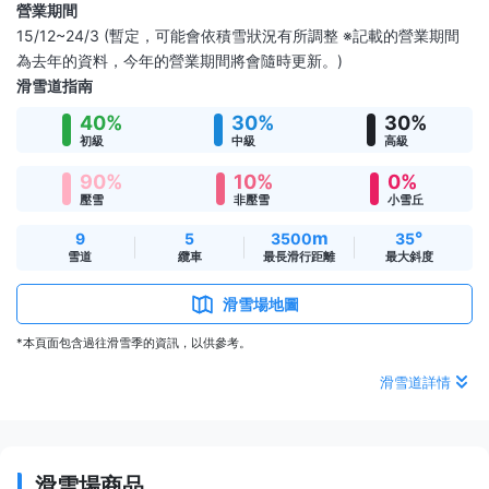
營業期間
15/12~24/3 (暫定，可能會依積雪狀況有所調整 ※記載的營業期間
為去年的資料，今年的營業期間將會隨時更新。)
滑雪道指南
40%
30%
30%
初級
中級
高級
90%
10%
0%
壓雪
非壓雪
小雪丘
m
°
9
5
3500
35
雪道
纜車
最長滑行距離
最大斜度
滑雪場地圖
*本頁面包含過往滑雪季的資訊，以供參考。
滑雪道詳情
滑雪場商品