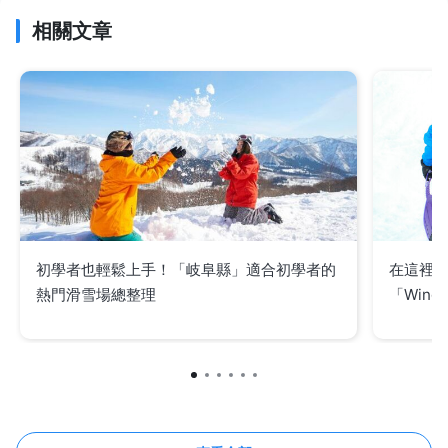
相關文章
初學者也輕鬆上手！「岐阜縣」適合初學者的
在這裡
熱門滑雪場總整理
「Wing