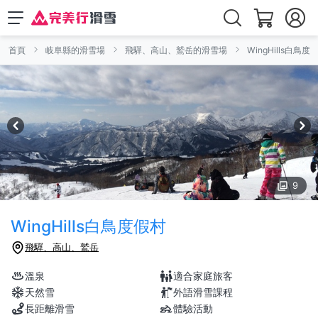
首頁
岐阜縣的滑雪場
飛驒、高山、鷲岳的滑雪場
WingHills白鳥度
9
WingHills白鳥度假村
飛驒、高山、鷲岳
溫泉
適合家庭旅客
天然雪
外語滑雪課程
長距離滑雪
體驗活動