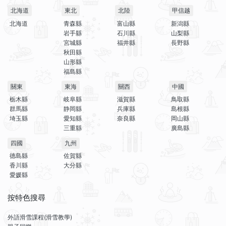
北海道
東北
北陸
甲信越
北海道
青森縣
富山縣
新潟縣
岩手縣
石川縣
山梨縣
宮城縣
福井縣
長野縣
秋田縣
山形縣
福島縣
關東
東海
關西
中國
栃木縣
岐阜縣
滋賀縣
鳥取縣
群馬縣
静岡縣
兵庫縣
島根縣
埼玉縣
愛知縣
奈良縣
岡山縣
三重縣
廣島縣
四國
九州
德島縣
佐賀縣
香川縣
大分縣
愛媛縣
按特色搜尋
外語滑雪課程(滑雪教學)