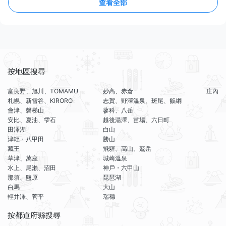
查看全部
按地區搜尋
富良野、旭川、TOMAMU
妙高、赤倉
庄內
札幌、新雪谷、KIRORO
志賀、野澤溫泉、斑尾、飯綱
會津、磐梯山
蓼科、八岳
安比、夏油、雫石
越後湯澤、苗場、六日町
田澤湖
白山
津輕・八甲田
勝山
藏王
飛驒、高山、鷲岳
草津、萬座
城崎溫泉
水上、尾瀨、沼田
神戶・六甲山
那須、鹽原
琵琶湖
白馬
大山
輕井澤、菅平
瑞穗
按都道府縣搜尋