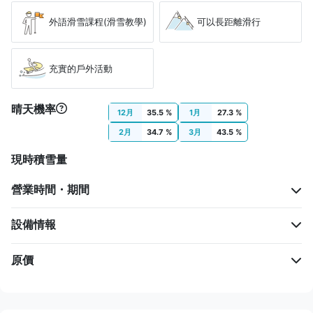
外語滑雪課程(滑雪教學)
可以長距離滑行
充實的戶外活動
晴天機率
12月
35.5 %
1月
27.3 %
2月
34.7 %
3月
43.5 %
現時積雪量
營業時間・期間
設備情報
原價