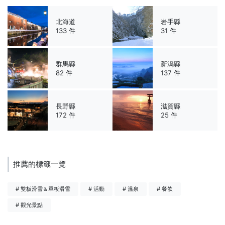
北海道
岩手縣
133 件
31 件
群馬縣
新潟縣
82 件
137 件
長野縣
滋賀縣
172 件
25 件
推薦的標籤一覽
# 雙板滑雪＆單板滑雪
# 活動
# 溫泉
# 餐飲
# 觀光景點