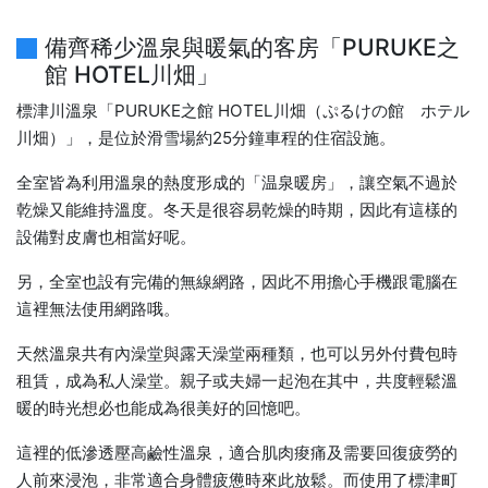
備齊稀少溫泉與暖氣的客房「PURUKE之
館 HOTEL川畑」
標津川溫泉「PURUKE之館 HOTEL川畑（ぷるけの館 ホテル
川畑）」，是位於滑雪場約25分鐘車程的住宿設施。
全室皆為利用溫泉的熱度形成的「温泉暖房」，讓空氣不過於
乾燥又能維持溫度。冬天是很容易乾燥的時期，因此有這樣的
設備對皮膚也相當好呢。
另，全室也設有完備的無線網路，因此不用擔心手機跟電腦在
這裡無法使用網路哦。
天然溫泉共有內澡堂與露天澡堂兩種類，也可以另外付費包時
租賃，成為私人澡堂。親子或夫婦一起泡在其中，共度輕鬆溫
暖的時光想必也能成為很美好的回憶吧。
這裡的低滲透壓高鹼性溫泉，適合肌肉痠痛及需要回復疲勞的
人前來浸泡，非常適合身體疲憊時來此放鬆。而使用了標津町