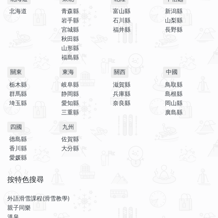
北海道
青森縣
富山縣
新潟縣
岩手縣
石川縣
山梨縣
宮城縣
福井縣
長野縣
秋田縣
山形縣
福島縣
關東
東海
關西
中國
栃木縣
岐阜縣
滋賀縣
鳥取縣
群馬縣
静岡縣
兵庫縣
島根縣
埼玉縣
愛知縣
奈良縣
岡山縣
三重縣
廣島縣
四國
九州
德島縣
佐賀縣
香川縣
大分縣
愛媛縣
按特色搜尋
外語滑雪課程(滑雪教學)
親子同樂
溫泉