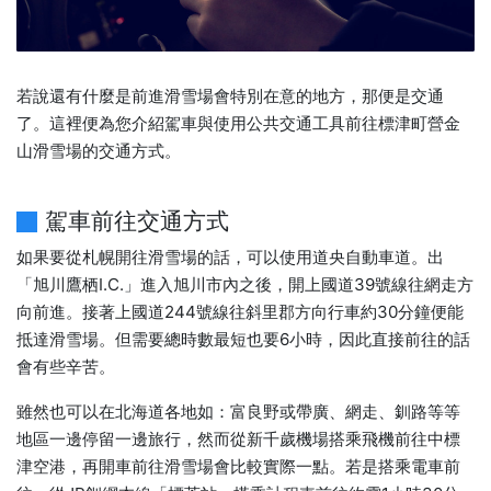
若說還有什麼是前進滑雪場會特別在意的地方，那便是交通
了。這裡便為您介紹駕車與使用公共交通工具前往標津町營金
山滑雪場的交通方式。
駕車前往交通方式
如果要從札幌開往滑雪場的話，可以使用道央自動車道。出
「旭川鷹栖I.C.」進入旭川市內之後，開上國道39號線往網走方
向前進。接著上國道244號線往斜里郡方向行車約30分鐘便能
抵達滑雪場。但需要總時數最短也要6小時，因此直接前往的話
會有些辛苦。
雖然也可以在北海道各地如：富良野或帶廣、網走、釧路等等
地區一邊停留一邊旅行，然而從新千歲機場搭乘飛機前往中標
津空港，再開車前往滑雪場會比較實際一點。若是搭乘電車前