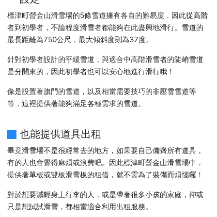
標津町營金山滑雪場的5條雪道擁有各自的難易度，因此從高階
者到初學者，不論程度滑雪者都能夠在此盡興地滑行。雪道的
最長距離為750公尺，最大傾斜度則為37度。
針對初學者設計的平緩雪道，與適合中高階滑雪者的陡峭雪道
是分開來的，因此初學者也可以安心地進行滑行哦！
像是設置著旗門的雪道，以及相當需要技巧的非壓雪雪道等
等，這裡提供著能夠滿足各種需求的雪道。
也能提供道具出租
畢竟滑雪場不是很經常去的地方，如果要自己備齊所有道具，
有的人也會覺得麻煩或浪費吧。因此標津町營金山滑雪場中，
提供著單板或雙板滑雪板的租借，就不需為了裝備而煩惱囉！
對於想要減輕身上行李的人，或是帶著很多小孩的家庭，抑或
只是想試試滑雪，都相當適合利用出租服務。