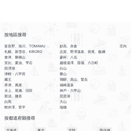
按地區搜尋
富良野、旭川、TOMAMU
妙高、赤倉
庄內
札幌、新雪谷、KIRORO
志賀、野澤溫泉、斑尾、飯綱
會津、磐梯山
蓼科、八岳
安比、夏油、雫石
越後湯澤、苗場、六日町
田澤湖
白山
津輕・八甲田
勝山
藏王
飛驒、高山、鷲岳
草津、萬座
城崎溫泉
水上、尾瀨、沼田
神戶・六甲山
那須、鹽原
琵琶湖
白馬
大山
輕井澤、菅平
瑞穗
按都道府縣搜尋
北海道
東北
北陸
甲信越