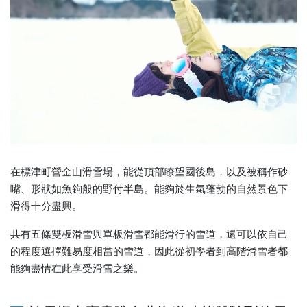
在標津町營金山滑雪場，能從頂部瞭望國後島，以及被稱作砂
嘴、形狀如魚鉤般的野付半島。能夠於生氣蓬勃的自然景色下
滑得十分盡興。
共有五條雙板滑雪與單板滑雪都能滑行的雪道，還可以依自己
的程度選擇難易度相當的雪道，因此從初學者到高階滑雪者都
能夠盡情在此享受滑雪之樂。