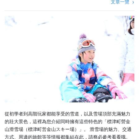
文章一覽
從初學者到高階玩家都能享受的雪道，以及雪場頂部充滿魅力
的壯大景色，這裡為您介紹同時擁有這些特色的「標津町營金
山滑雪場（標津町営金山スキー場）」。 滑雪場的魅力、交通
方式、周邊的旅館等等情報都集結在此，請務必參考看看哦。