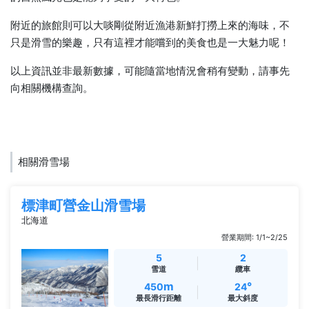
附近的旅館則可以大啖剛從附近漁港新鮮打撈上來的海味，不
只是滑雪的樂趣，只有這裡才能嚐到的美食也是一大魅力呢！
以上資訊並非最新數據，可能隨當地情況會稍有變動，請事先
向相關機構查詢。
相關滑雪場
標津町營金山滑雪場
北海道
營業期間: 1/1~2/25
5
2
雪道
纜車
m
°
450
24
最長滑行距離
最大斜度