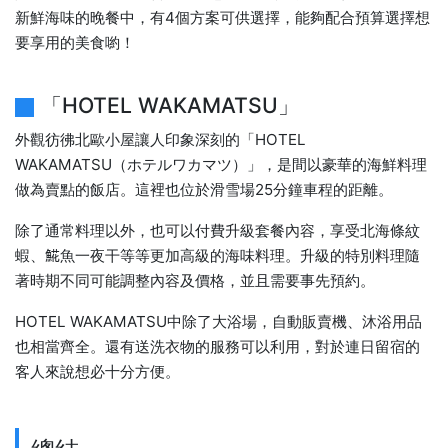
新鮮海味的晚餐中，有4個方案可供選擇，能夠配合預算選擇想
要享用的美食喲！
「HOTEL WAKAMATSU」
外觀彷彿北歐小屋讓人印象深刻的「HOTEL
WAKAMATSU（ホテルワカマツ）」，是間以豪華的海鮮料理
做為賣點的飯店。這裡也位於滑雪場25分鐘車程的距離。
除了通常料理以外，也可以付費升級套餐內容，享受北海條紋
蝦、𩸽魚一夜干等等更加高級的海味料理。升級的特別料理隨
著時期不同可能調整內容及價格，並且需要事先預約。
HOTEL WAKAMATSU中除了大浴場，自動販賣機、沐浴用品
也相當齊全。還有送洗衣物的服務可以利用，對於連日留宿的
客人來說想必十分方便。