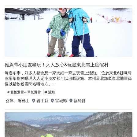
推薦帶小朋友嚟玩！大人放心&玩盡東北雪上度假村
每逢冬季，好多人都會想一家大細一齊去玩雪上活動。 位於東北6縣嘅滑
雪場集整咗唔理大人定小朋友都可以用嘅設施。本州最北部嘅東北地區係
個以鬆軟粉雪聞名嘅地方。...
# 雙板滑雪＆單板滑雪
# 活動
會津、磐梯山
岩手縣
宮城縣
福島縣