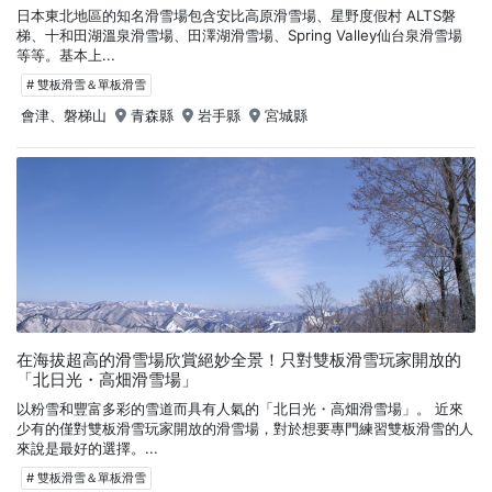
日本東北地區的知名滑雪場包含安比高原滑雪場、星野度假村 ALTS磐
梯、十和田湖溫泉滑雪場、田澤湖滑雪場、Spring Valley仙台泉滑雪場
等等。基本上...
# 雙板滑雪＆單板滑雪
會津、磐梯山
青森縣
岩手縣
宮城縣
在海拔超高的滑雪場欣賞絕妙全景！只對雙板滑雪玩家開放的
「北日光・高畑滑雪場」
以粉雪和豐富多彩的雪道而具有人氣的「北日光・高畑滑雪場」。 近來
少有的僅對雙板滑雪玩家開放的滑雪場，對於想要專門練習雙板滑雪的人
來說是最好的選擇。...
# 雙板滑雪＆單板滑雪