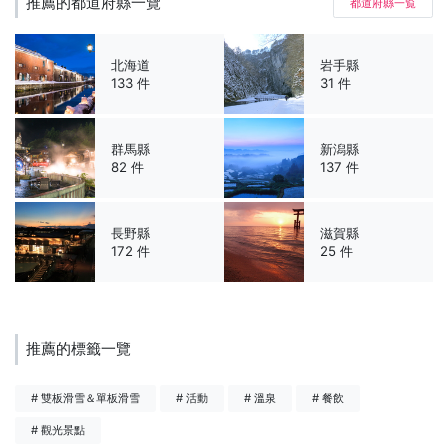
推薦的都道府縣一覽
都道府縣一覧
北海道
岩手縣
133 件
31 件
群馬縣
新潟縣
82 件
137 件
長野縣
滋賀縣
172 件
25 件
推薦的標籤一覽
# 雙板滑雪＆單板滑雪
# 活動
# 溫泉
# 餐飲
# 觀光景點