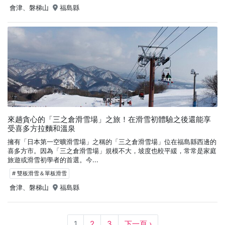
會津、磐梯山
福島縣
來趟貪心的「三之倉滑雪場」之旅！在滑雪初體驗之後還能享
受喜多方拉麵和溫泉
擁有「日本第一空曠滑雪場」之稱的「三之倉滑雪場」位在福島縣西邊的
喜多方市。因為「三之倉滑雪場」規模不大，坡度也較平緩，常常是家庭
旅遊或滑雪初學者的首選。今...
# 雙板滑雪＆單板滑雪
會津、磐梯山
福島縣
1
2
3
下一頁 ›