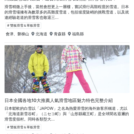
滑雪稍微上手後，當然會想更上一層樓，嘗試滑行高階程度的雪道。日本
的滑雪場擁有為數眾多的高難度雪道，包括坡度陡峭的挑戰雪道，以及就
連經驗老道的滑雪客也敬退三...
# 雙板滑雪＆單板滑雪
會津、磐梯山
北海道
青森縣
福島縣
日本全國各地10大推薦人氣滑雪地區魅力特色完整介紹
日本鬆軟的白雪以「JAPOW」之名為熱愛滑雪的海外旅客所稱道，尤以
「北海道新雪谷町」（ニセコ町）與「山形縣藏王町」是全球聞名遐邇的
滑雪度假村。同時各類型大...
# 雙板滑雪＆單板滑雪