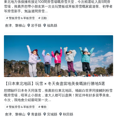
東北地方係個擁有接近100間滑雪場嘅滑雪天堂，今次精選咗入面5間滑
雪場，推薦畀想帶小朋友第一次去玩雙板或單板滑雪嘅家庭遊客、初學者
等滑雪新手。無論邊間滑雪...
# 雙板滑雪＆單板滑雪
# 活動
會津、磐梯山
岩手縣
福島縣
【日本東北地區】玩雪 × 冬天食盡當地美食嘅旅行勝地5選
想體驗吓日本冬天同落雪，推薦前往東北地區。喺銀白世界同接觸到粉雪
嘅滑雪場，唔單止小朋友，連大人都可以盡興！附近仲有好多當季美食。
今次，我地會介紹最啱第一次...
# 雙板滑雪＆單板滑雪
# 餐飲
會津、磐梯山
青森縣
宮城縣
秋田縣