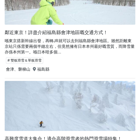
鄰近東京！詳盡介紹福島縣會津地區嘅交通方式！
喺東京搭新幹線出發，再轉JR就可以去到福島縣會津地區。雖然距離東
京站只係需要兩個半鐘左右，但竟然擁有日本本州最好嘅雪質，而降雪量
亦係本州第一。喺日本咁多個...
# 雙板滑雪＆單板滑雪
會津、磐梯山
福島縣
高難度雪道大集合！適合高階滑雪者的熱門滑雪場特集！