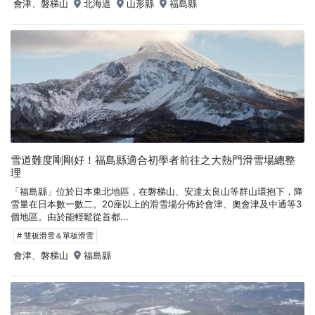
會津、磐梯山
北海道
山形縣
福島縣
雪道難度剛剛好！福島縣適合初學者前往之大熱門滑雪場總整
理
「福島縣」位於日本東北地區，在磐梯山、安達太良山等群山環抱下，降
雪量在日本數一數二。20座以上的滑雪場分佈於會津、奧會津及中通等3
個地區。由於能輕鬆從首都...
# 雙板滑雪＆單板滑雪
會津、磐梯山
福島縣