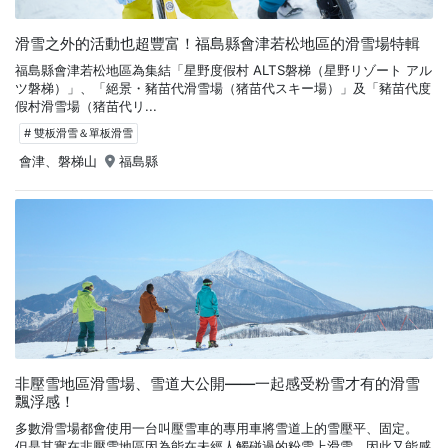
滑雪之外的活動也超豐富！福島縣會津若松地區的滑雪場特輯
福島縣會津若松地區為集結「星野度假村 ALTS磐梯（星野リゾート アル
ツ磐梯）」、「絕景・豬苗代滑雪場（猪苗代スキー場）」及「豬苗代度
假村滑雪場（猪苗代リ...
# 雙板滑雪＆單板滑雪
會津、磐梯山
福島縣
非壓雪地區滑雪場、雪道大公開——一起感受粉雪才有的滑雪
飄浮感！
多數滑雪場都會使用一台叫壓雪車的專用車將雪道上的雪壓平、固定。
但是其實在非壓雪地區因為能在未經人觸碰過的粉雪上滑雪，因此又能感