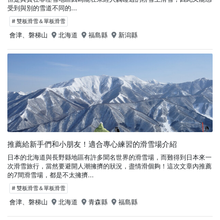
受到與別的雪道不同的...
# 雙板滑雪＆單板滑雪
會津、磐梯山
北海道
福島縣
新潟縣
推薦給新手們和小朋友！適合專心練習的滑雪場介紹
日本的北海道與長野縣地區有許多聞名世界的滑雪場，而難得到日本來一
次滑雪旅行，當然要避開人潮擁擠的狀況，盡情滑個夠！這次文章內推薦
的7間滑雪場，都是不太擁擠...
# 雙板滑雪＆單板滑雪
會津、磐梯山
北海道
青森縣
福島縣