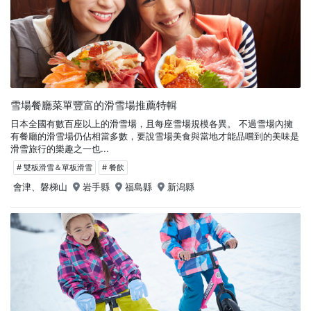
雪場餐廳菜單豐富的滑雪場推薦特輯
日本全國有數百座以上的滑雪場，且每座雪場規模各異。 不過雪場內擁
有餐廳的滑雪場仍佔相當多數，要說雪場美食與當地才能品嚐到的美味是
滑雪旅行的樂趣之一也...
# 雙板滑雪＆單板滑雪
# 餐飲
會津、磐梯山
岩手縣
福島縣
新潟縣