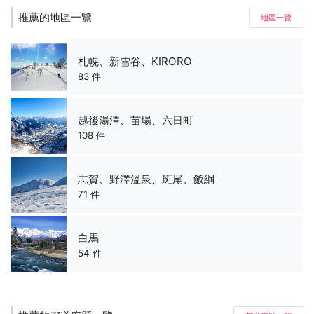
推薦的地區一覽
地區一覽
札幌、新雪谷、KIRORO
83 件
越後湯澤、苗場、六日町
108 件
志賀、野澤溫泉、斑尾、飯綱
71 件
白馬
54 件