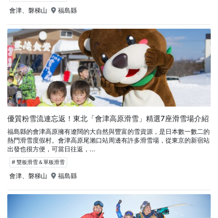
會津、磐梯山
福島縣
優質粉雪流連忘返！東北「會津高原滑雪」精選7座滑雪場介紹
福島縣的會津高原擁有遼闊的大自然與豐富的雪資源，是日本數一數二的
熱門滑雪度假村。會津高原尾瀨口站周邊有許多滑雪場，從東京的新宿站
出發也很方便，可當日往返，...
# 雙板滑雪＆單板滑雪
會津、磐梯山
福島縣