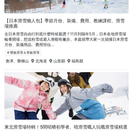
【日本滑雪懶人包】季節月份、裝備、費用、教練課程、滑雪
場推薦
去日本滑雪自由行到底什麼時候最讚？11月到隔年5月，日本各地滑雪場
輪番開場，想追粉雪或避人潮都有撇步。本篇就帶大家一次搞懂日本滑雪
月份、裝備用品、費用預估...
# 雙板滑雪＆單板滑雪
會津、磐梯山
北海道
山形縣
福島縣
東北滑雪場特輯！5間啱晒初學者、唔滑雪嘅人玩嘅滑雪場精選