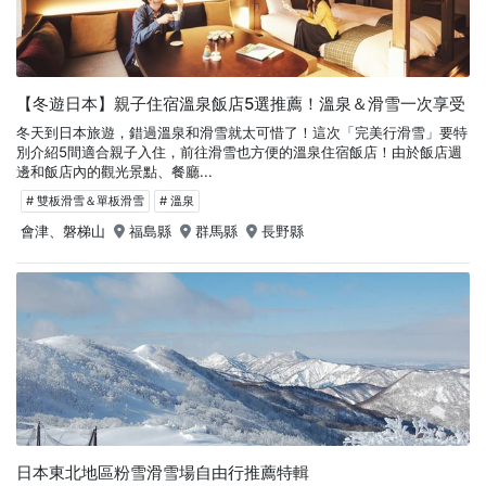
【冬遊日本】親子住宿溫泉飯店5選推薦！溫泉＆滑雪一次享受
冬天到日本旅遊，錯過溫泉和滑雪就太可惜了！這次「完美行滑雪」要特
別介紹5間適合親子入住，前往滑雪也方便的溫泉住宿飯店！由於飯店週
邊和飯店內的觀光景點、餐廳...
# 雙板滑雪＆單板滑雪
# 溫泉
會津、磐梯山
福島縣
群馬縣
長野縣
日本東北地區粉雪滑雪場自由行推薦特輯