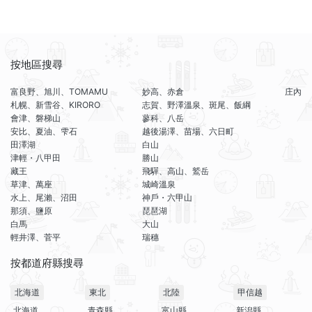
按地區搜尋
富良野、旭川、TOMAMU
妙高、赤倉
庄內
札幌、新雪谷、KIRORO
志賀、野澤溫泉、斑尾、飯綱
會津、磐梯山
蓼科、八岳
安比、夏油、雫石
越後湯澤、苗場、六日町
田澤湖
白山
津輕・八甲田
勝山
藏王
飛驒、高山、鷲岳
草津、萬座
城崎溫泉
水上、尾瀨、沼田
神戶・六甲山
那須、鹽原
琵琶湖
白馬
大山
輕井澤、菅平
瑞穗
按都道府縣搜尋
北海道
東北
北陸
甲信越
北海道
青森縣
富山縣
新潟縣