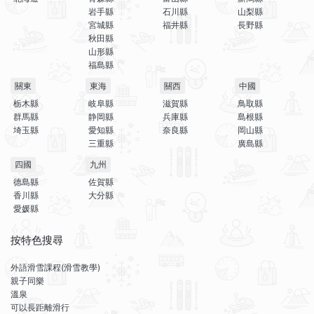
岩手縣
石川縣
山梨縣
宮城縣
福井縣
長野縣
秋田縣
山形縣
福島縣
關東
東海
關西
中國
栃木縣
岐阜縣
滋賀縣
鳥取縣
群馬縣
静岡縣
兵庫縣
島根縣
埼玉縣
愛知縣
奈良縣
岡山縣
三重縣
廣島縣
四國
九州
德島縣
佐賀縣
香川縣
大分縣
愛媛縣
按特色搜尋
外語滑雪課程(滑雪教學)
親子同樂
溫泉
可以長距離滑行