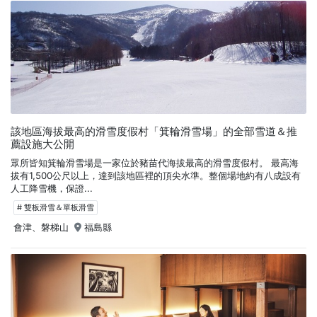
該地區海拔最高的滑雪度假村「箕輪滑雪場」的全部雪道＆推
薦設施大公開
眾所皆知箕輪滑雪場是一家位於豬苗代海拔最高的滑雪度假村。 最高海
拔有1,500公尺以上，達到該地區裡的頂尖水準。整個場地約有八成設有
人工降雪機，保證...
# 雙板滑雪＆單板滑雪
會津、磐梯山
福島縣