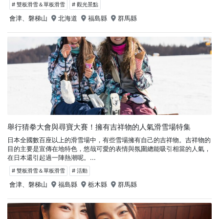
# 雙板滑雪＆單板滑雪
# 觀光景點
會津、磐梯山
北海道
福島縣
群馬縣
舉行猜拳大會與尋寶大賽！擁有吉祥物的人氣滑雪場特集
日本全國數百座以上的滑雪場中，有些雪場擁有自己的吉祥物。吉祥物的
目的主要是宣傳在地特色，悠哉可愛的表情與氛圍總能吸引相當的人氣，
在日本還引起過一陣熱潮呢。...
# 雙板滑雪＆單板滑雪
# 活動
會津、磐梯山
福島縣
栃木縣
群馬縣