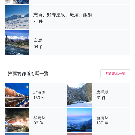
志賀、野澤溫泉、斑尾、飯綱
71 件
白馬
54 件
推薦的都道府縣一覽
都道府縣一覧
北海道
岩手縣
133 件
31 件
群馬縣
新潟縣
82 件
137 件