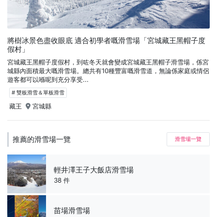
將樹冰景色盡收眼底 適合初學者嘅滑雪場「宮城藏王黑帽子度
假村」
宮城藏王黑帽子度假村，到咗冬天就會變成宮城藏王黑帽子滑雪場，係宮
城縣內面積最大嘅滑雪場。總共有10種豐富嘅滑雪道，無論係家庭或情侶
遊客都可以喺呢到充分享受...
# 雙板滑雪＆單板滑雪
藏王
宮城縣
推薦的滑雪場一覽
滑雪場一覽
輕井澤王子大飯店滑雪場
38 件
苗場滑雪場