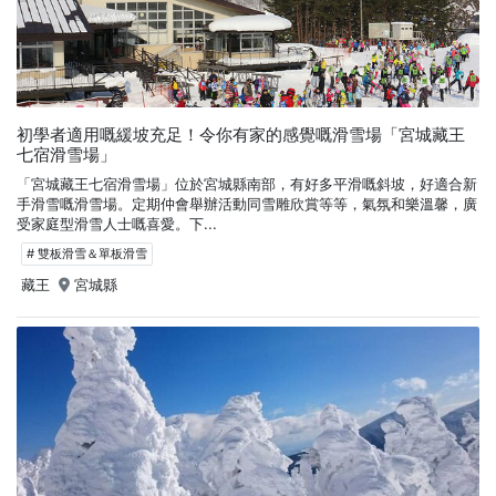
初學者適用嘅緩坡充足！令你有家的感覺嘅滑雪場「宮城藏王
七宿滑雪場」
「宮城藏王七宿滑雪場」位於宮城縣南部，有好多平滑嘅斜坡，好適合新
手滑雪嘅滑雪場。定期仲會舉辦活動同雪雕欣賞等等，氣氛和樂溫馨，廣
受家庭型滑雪人士嘅喜愛。下...
# 雙板滑雪＆單板滑雪
藏王
宮城縣