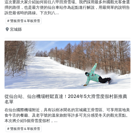
這次要跟大家介紹如何前往八甲田滑雪場。我們採用最多外國觀光客會選
擇的路徑，也是最方便的仙台車站作為起點進行解說，用最簡單的說明告
訴您最省時的路線。下次到八...
# 雙板滑雪＆單板滑雪
宮城縣
從仙台站、仙台機場輕鬆直達！2024年5大滑雪度假村新推薦
名單
在仙台國際機場附近，具有以樹冰聞名的宮城藏王滑雪區、可享用當地美
食牛舌的餐廳、及老字號的溫泉旅館等許多可充分感受冬天的觀光景點。
本次將介紹5個滑雪度假村，...
# 雙板滑雪＆單板滑雪