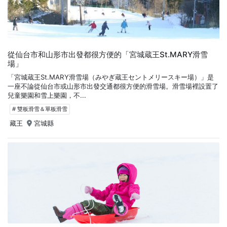
從仙台市和山形市出發都很方便的「宮城蔵王St.MARY滑雪
場」
「宮城蔵王St.MARY滑雪場（みやぎ蔵王セントメリースキー場）」是
一座不論從仙台市或山形市出發交通都很方便的滑雪場。滑雪場裡設置了
兒童樂園和雪上樂園，不...
# 雙板滑雪＆單板滑雪
藏王
宮城縣