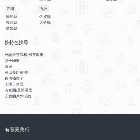
四國
九州
德島縣
佐賀縣
香川縣
大分縣
愛媛縣
按特色搜尋
外語滑雪課程(滑雪教學)
親子同樂
溫泉
可以長距離滑行
租借物齊全
全場天然雪
有夜間/晨間滑雪
充實的戶外活動
有關完美行