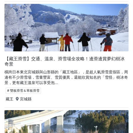
【藏王滑雪】交通、溫泉、滑雪場全攻略！邊滑邊賞夢幻樹冰
奇景
橫跨日本東北宮城縣與山形縣的「藏王地區」，是超人氣滑雪度假區，周
邊有不少滑雪場，雪量豐富、雪質優異，還能欣賞知名的「雪怪」樹冰奇
景，更有藏王溫泉可以享受泡...
# 雙板滑雪＆單板滑雪
藏王
宮城縣