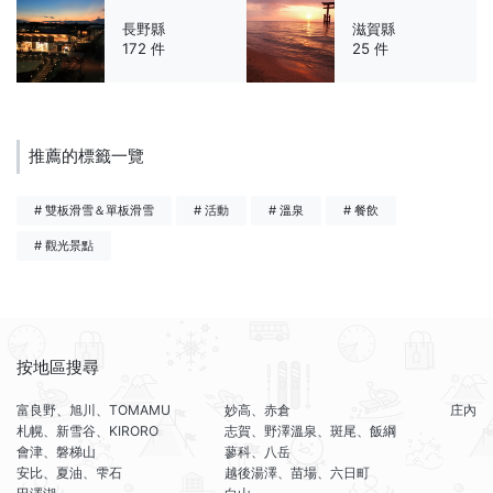
長野縣
滋賀縣
172 件
25 件
推薦的標籤一覽
# 雙板滑雪＆單板滑雪
# 活動
# 溫泉
# 餐飲
# 觀光景點
按地區搜尋
富良野、旭川、TOMAMU
妙高、赤倉
庄內
札幌、新雪谷、KIRORO
志賀、野澤溫泉、斑尾、飯綱
會津、磐梯山
蓼科、八岳
安比、夏油、雫石
越後湯澤、苗場、六日町