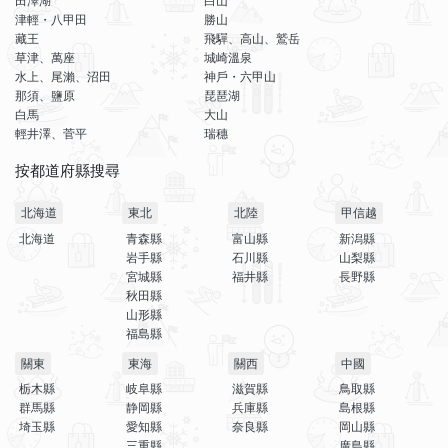
田澤湖
白山
津輕・八甲田
勝山
藏王
飛驒、高山、鷲岳
草津、萬座
城崎溫泉
水上、尾瀨、沼田
神戶・六甲山
那須、鹽原
琵琶湖
白馬
大山
輕井澤、菅平
瑞穗
按都道府縣搜尋
北海道
東北
北陸
甲信越
北海道
青森縣
富山縣
新潟縣
岩手縣
石川縣
山梨縣
宮城縣
福井縣
長野縣
秋田縣
山形縣
福島縣
關東
東海
關西
中國
栃木縣
岐阜縣
滋賀縣
鳥取縣
群馬縣
静岡縣
兵庫縣
島根縣
埼玉縣
愛知縣
奈良縣
岡山縣
三重縣
廣島縣