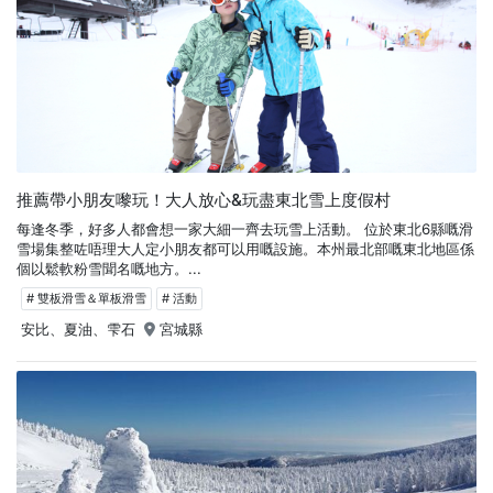
推薦帶小朋友嚟玩！大人放心&玩盡東北雪上度假村
每逢冬季，好多人都會想一家大細一齊去玩雪上活動。 位於東北6縣嘅滑
雪場集整咗唔理大人定小朋友都可以用嘅設施。本州最北部嘅東北地區係
個以鬆軟粉雪聞名嘅地方。...
# 雙板滑雪＆單板滑雪
# 活動
安比、夏油、雫石
宮城縣