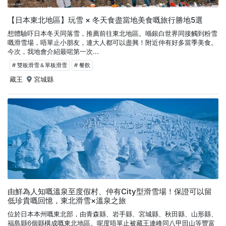
【日本東北地區】玩雪 × 冬天食盡當地美食嘅旅行勝地5選
想體驗吓日本冬天同落雪，推薦前往東北地區。喺銀白世界同接觸到粉雪
嘅滑雪場，唔單止小朋友，連大人都可以盡興！附近仲有好多當季美食。
今次，我地會介紹最啱第一次...
# 雙板滑雪＆單板滑雪
# 餐飲
藏王
宮城縣
由鮮為人知嘅溫泉至度假村、仲有City型滑雪場！保證可以留
低珍貴嘅回憶，東北滑雪×溫泉之旅
位於日本本州嘅東北部，由青森縣、岩手縣、宮城縣、秋田縣、山形縣、
福島縣6個縣構成嘅東北地區。呢度唔單止被藏王連峰同八甲田山等豐富