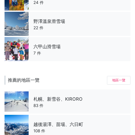
24 件
野澤溫泉滑雪場
22 件
六甲山滑雪場
7 件
推薦的地區一覽
地區一覽
札幌、新雪谷、KIRORO
83 件
越後湯澤、苗場、六日町
108 件