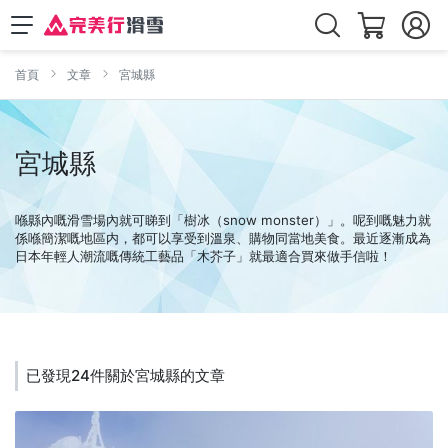
首頁
文章
宮城縣
宮城縣
喺縣內嘅滑雪場內就可睇到「樹冰（snow monster）」。呢到嘅魅力就
係喺簡潔嘅地區内，都可以享受到溫泉、購物同當地美食。最近逐漸成為
日本年輕人潮流嘅傳統工藝品「木芥子」就最適合買來做手信啦！
已發現24件關於宮城縣的文章