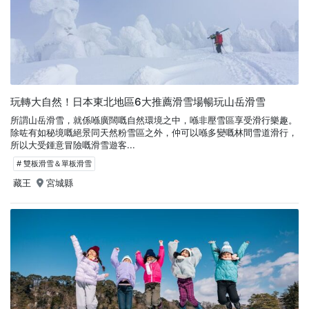
玩轉大自然！日本東北地區6大推薦滑雪場暢玩山岳滑雪
所謂山岳滑雪，就係喺廣闊嘅自然環境之中，喺非壓雪區享受滑行樂趣。
除咗有如秘境嘅絕景同天然粉雪區之外，仲可以喺多變嘅林間雪道滑行，
所以大受鍾意冒險嘅滑雪遊客...
# 雙板滑雪＆單板滑雪
藏王
宮城縣