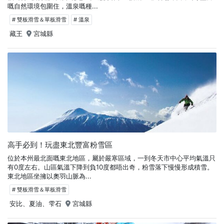
嘅自然環境包圍住，溫泉嘅種...
# 雙板滑雪＆單板滑雪
# 溫泉
藏王
宮城縣
高手必到！玩盡東北豐富粉雪區
位於本州最北面嘅東北地區，屬於嚴寒區域，一到冬天市中心平均氣溫只
有0度左右。山區氣溫下降到負10度都唔出奇，粉雪落下慢慢形成積雪。
東北地區坐擁以奧羽山脈為...
# 雙板滑雪＆單板滑雪
安比、夏油、雫石
宮城縣