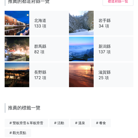
推薦的都道府縣一覽
都道府縣一覧
北海道
岩手縣
133 項
34 項
群馬縣
新潟縣
82 項
137 項
長野縣
滋賀縣
172 項
25 項
推薦的標籤一覽
# 雙板滑雪＆單板滑雪
# 活動
# 溫泉
# 餐食
# 觀光景點