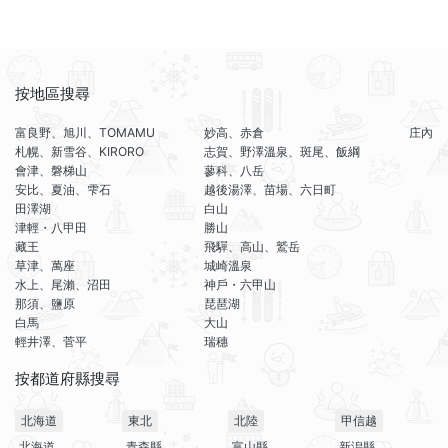
按地區搜尋
富良野、旭川、TOMAMU
妙高、赤倉
庄內
札幌、新雪谷、KIRORO
志賀、野澤溫泉、斑尾、飯綱
會津、磐梯山
蓼科、八岳
安比、夏油、雫石
越後湯澤、苗場、六日町
田澤湖
白山
津輕・八甲田
勝山
藏王
飛驒、高山、鷲岳
草津、萬座
城崎溫泉
水上、尾瀨、沼田
神戶・六甲山
那須、鹽原
琵琶湖
白馬
大山
輕井澤、菅平
瑞穗
按都道府縣搜尋
北海道
東北
北陸
甲信越
北海道
青森縣
富山縣
新潟縣