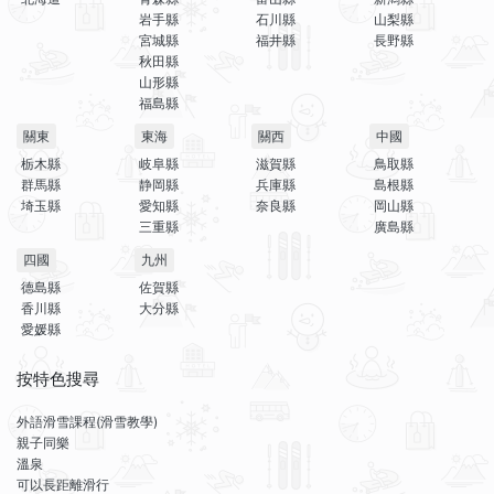
岩手縣
石川縣
山梨縣
宮城縣
福井縣
長野縣
秋田縣
山形縣
福島縣
關東
東海
關西
中國
栃木縣
岐阜縣
滋賀縣
鳥取縣
群馬縣
静岡縣
兵庫縣
島根縣
埼玉縣
愛知縣
奈良縣
岡山縣
三重縣
廣島縣
四國
九州
德島縣
佐賀縣
香川縣
大分縣
愛媛縣
按特色搜尋
外語滑雪課程(滑雪教學)
親子同樂
溫泉
可以長距離滑行