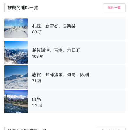
推薦的地區一覽
地區一覽
札幌、新雪谷、喜樂樂
83 項
越後湯澤、苗場、六日町
108 項
志賀、野澤溫泉、斑尾、飯綱
71 項
白馬
54 項