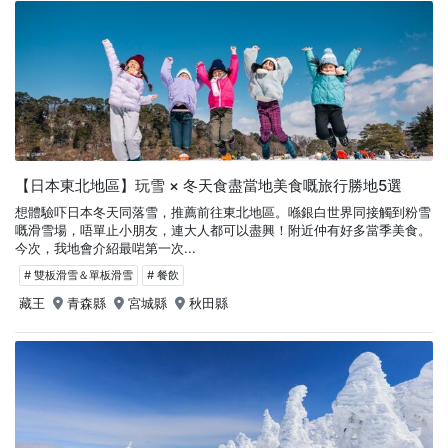
【日本東北地區】玩雪 × 冬天食盡當地美食嘅旅行勝地5選
想體驗吓日本冬天同落雪，推薦前往東北地區。喺銀白世界同接觸到粉雪
嘅滑雪場，唔單止小朋友，連大人都可以盡興！附近仲有好多當季美食。
今次，我地會介紹最啱第一次...
# 雙板滑雪＆單板滑雪
# 餐飲
藏王
青森縣
宮城縣
秋田縣