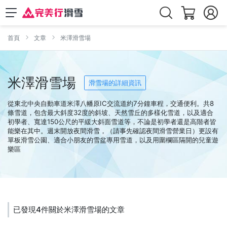
首頁
文章
米澤滑雪場
米澤滑雪場
滑雪場的詳細資訊
從東北中央自動車道米澤八幡原IC交流道約7分鐘車程，交通便利。共8
條雪道，包含最大斜度32度的斜坡、天然雪丘的多樣化雪道，以及適合
初學者、寬達150公尺的平緩大斜面雪道等，不論是初學者還是高階者皆
能樂在其中。週末開放夜間滑雪，（請事先確認夜間滑雪營業日）更設有
單板滑雪公園、適合小朋友的雪盆專用雪道，以及用圍欄區隔開的兒童遊
樂區
已發現4件關於米澤滑雪場的文章