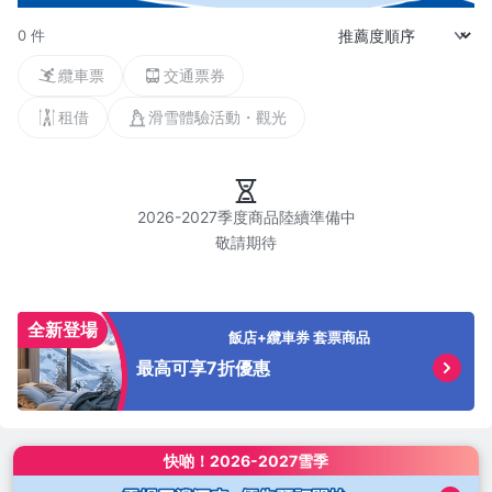
0 件
纜車票
交通票券
租借
滑雪體驗活動・觀光
2026-2027季度商品陸續準備中

全新登場
飯店+纜車券 套票商品
最高可享7折優惠
快啲！
2026-2027雪季