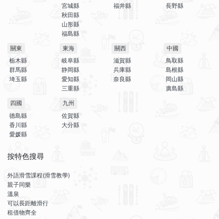
宮城縣
福井縣
長野縣
秋田縣
山形縣
福島縣
關東
東海
關西
中國
栃木縣
岐阜縣
滋賀縣
鳥取縣
群馬縣
静岡縣
兵庫縣
島根縣
埼玉縣
愛知縣
奈良縣
岡山縣
三重縣
廣島縣
四國
九州
德島縣
佐賀縣
香川縣
大分縣
愛媛縣
按特色搜尋
外語滑雪課程(滑雪教學)
親子同樂
溫泉
可以長距離滑行
租借物齊全