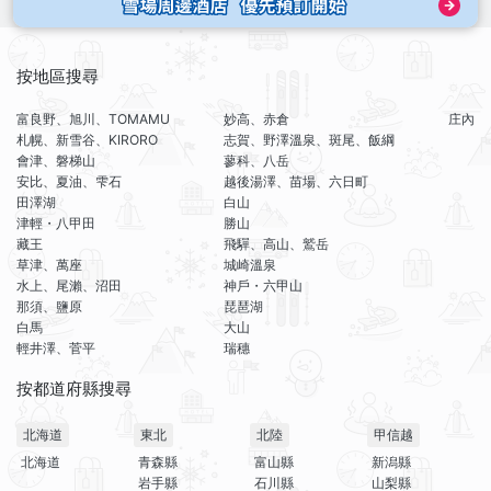
按地區搜尋
富良野、旭川、TOMAMU
妙高、赤倉
庄內
札幌、新雪谷、KIRORO
志賀、野澤溫泉、斑尾、飯綱
會津、磐梯山
蓼科、八岳
安比、夏油、雫石
越後湯澤、苗場、六日町
田澤湖
白山
津輕・八甲田
勝山
藏王
飛驒、高山、鷲岳
草津、萬座
城崎溫泉
水上、尾瀨、沼田
神戶・六甲山
那須、鹽原
琵琶湖
白馬
大山
輕井澤、菅平
瑞穗
按都道府縣搜尋
北海道
東北
北陸
甲信越
北海道
青森縣
富山縣
新潟縣
岩手縣
石川縣
山梨縣