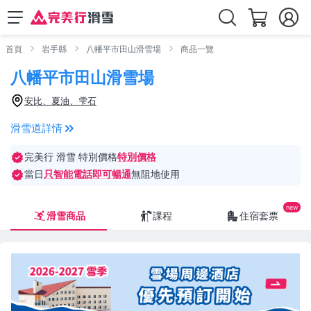
首頁
岩手縣
八幡平市田山滑雪場
商品一覽
八幡平市田山滑雪場
安比、夏油、雫石
滑雪道詳情
完美行 滑雪 特別價格
特別價格
當日
只智能電話即可暢通
無阻地使用
滑雪商品
課程
住宿套票