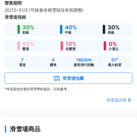
營業期間
20/12~31/3 (可能會依積雪狀況有所調整)
滑雪道指南
30%
40%
30%
初級
中級
高級
90%
10%
0%
壓雪
非壓雪
小雪丘
m
°
7
4
1800
31
雪道
纜車
最長滑行距離
最大斜度
滑雪場地圖
*本頁面包含過往滑雪季的資訊，以供參考。
滑雪道詳情
滑雪場商品