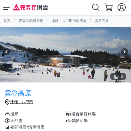
首頁
青森縣的滑雪場
津輕・八甲田的滑雪場
雲谷高原
9
雲谷高原
津輕・八甲田
溫泉
適合家庭旅客
天然雪
體驗活動
夜間滑雪/清晨滑雪