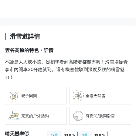
滑雪道詳情
雲谷高原的特色・詳情
不論是大人或小孩、從初學者到高階者都能盡興！滑雪場從青
森市內開車30分鐘就到。還有機會體驗到深度及腰的粉雪魅
力！
親子同樂
全場天然雪
充實的戶外活動
有夜間/晨間滑雪
晴天機率
12月
33.0 %
1月
19.8 %