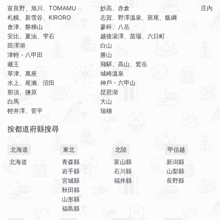
富良野、旭川、TOMAMU
妙高、赤倉
庄內
札幌、新雪谷、KIRORO
志賀、野澤溫泉、斑尾、飯綱
會津、磐梯山
蓼科、八岳
安比、夏油、雫石
越後湯澤、苗場、六日町
田澤湖
白山
津輕・八甲田
勝山
藏王
飛驒、高山、鷲岳
草津、萬座
城崎溫泉
水上、尾瀨、沼田
神戶・六甲山
那須、鹽原
琵琶湖
白馬
大山
輕井澤、菅平
瑞穗
按都道府縣搜尋
北海道
東北
北陸
甲信越
北海道
青森縣
富山縣
新潟縣
岩手縣
石川縣
山梨縣
宮城縣
福井縣
長野縣
秋田縣
山形縣
福島縣