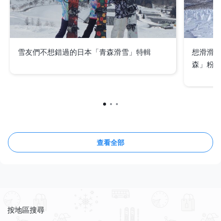
雪友們不想錯過的日本「青森滑雪」特輯
想滑滑
森」粉雪
查看全部
按地區搜尋