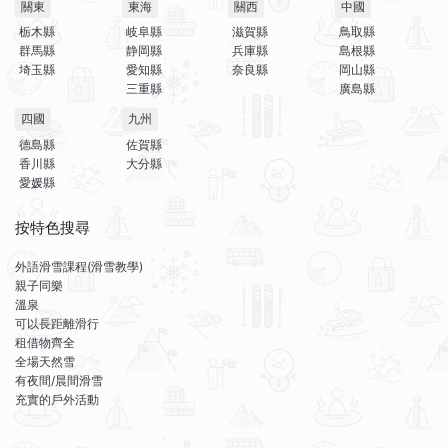
關東
東海
關西
中國
栃木縣
岐阜縣
滋賀縣
鳥取縣
群馬縣
静岡縣
兵庫縣
島根縣
埼玉縣
愛知縣
奈良縣
岡山縣
三重縣
廣島縣
四國
九州
德島縣
佐賀縣
香川縣
大分縣
愛媛縣
按特色搜尋
外語滑雪課程(滑雪教學)
親子同樂
溫泉
可以長距離滑行
租借物齊全
全場天然雪
有夜間/晨間滑雪
充實的戶外活動