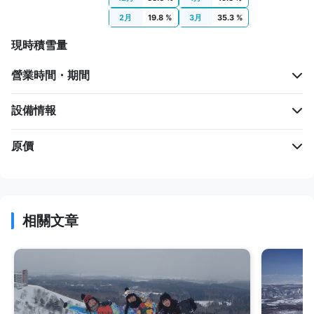
2月
19.8 %
3月
35.3 %
現時積雪量
營業時間・期間
設備情報
原價
相關文章