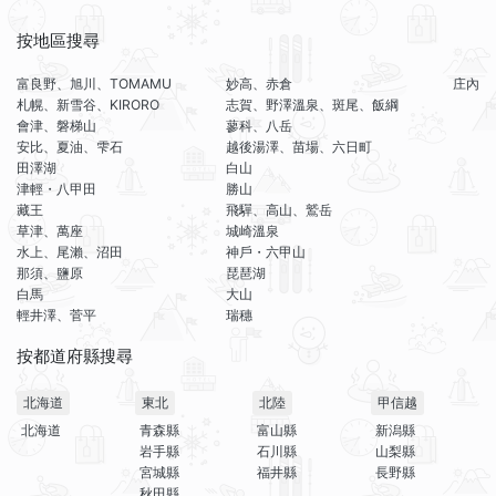
按地區搜尋
富良野、旭川、TOMAMU
妙高、赤倉
庄內
札幌、新雪谷、KIRORO
志賀、野澤溫泉、斑尾、飯綱
會津、磐梯山
蓼科、八岳
安比、夏油、雫石
越後湯澤、苗場、六日町
田澤湖
白山
津輕・八甲田
勝山
藏王
飛驒、高山、鷲岳
草津、萬座
城崎溫泉
水上、尾瀨、沼田
神戶・六甲山
那須、鹽原
琵琶湖
白馬
大山
輕井澤、菅平
瑞穗
按都道府縣搜尋
北海道
東北
北陸
甲信越
北海道
青森縣
富山縣
新潟縣
岩手縣
石川縣
山梨縣
宮城縣
福井縣
長野縣
秋田縣