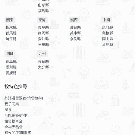
山形縣
福島縣
關東
東海
關西
中國
栃木縣
岐阜縣
滋賀縣
鳥取縣
群馬縣
静岡縣
兵庫縣
島根縣
埼玉縣
愛知縣
奈良縣
岡山縣
三重縣
廣島縣
四國
九州
德島縣
佐賀縣
香川縣
大分縣
愛媛縣
按特色搜尋
外語滑雪課程(滑雪教學)
親子同樂
溫泉
可以長距離滑行
租借物齊全
全場天然雪
有夜間/晨間滑雪