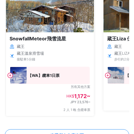
SnowfallMeteor飛雪流星
蔵王Liza 
藏王
藏王
藏王溫泉滑雪場
藏王LIZA
接駁車5分鐘
步行約2分鐘
【WA】纜車1日票
【W
另有其他方案
1,172~
HK$
JPY 23,576~
2 人 1 晚 含纜車票