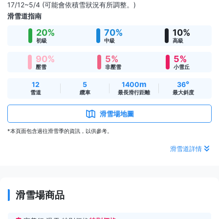
17/12~5/4 (可能會依積雪狀況有所調整。)
滑雪道指南
20%
70%
10%
初級
中級
高級
90%
5%
5%
壓雪
非壓雪
小雪丘
m
°
12
5
1400
36
雪道
纜車
最長滑行距離
最大斜度
滑雪場地圖
*本頁面包含過往滑雪季的資訊，以供參考。
滑雪道詳情
滑雪場商品