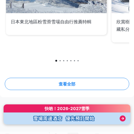
日本東北地區粉雪滑雪場自由行推薦特輯
欣賞樹
藏私分
查看全部
快啲！
2026-2027雪季