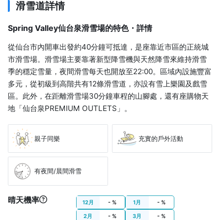
滑雪道詳情
Spring Valley仙台泉滑雪場的特色・詳情
從仙台市內開車出發約40分鐘可抵達，是座靠近市區的正統城
市滑雪場。滑雪場主要靠著新型降雪機與天然降雪來維持滑雪
季的穩定雪量，夜間滑雪每天也開放至22:00。區域內設施豐富
多元，從初級到高階共有12條滑雪道，亦設有雪上樂園及戲雪
區。此外，在距離滑雪場30分鐘車程的山腳處，還有座購物天
地「仙台泉PREMIUM OUTLETS」。
親子同樂
充實的戶外活動
有夜間/晨間滑雪
晴天機率
12月
- %
1月
- %
2月
- %
3月
- %