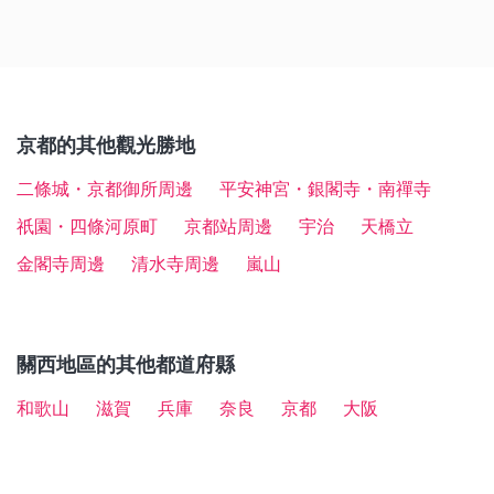
・平野神社：櫻花盛開時有夜間點燈活動，4月10日會
・京都站→（京都市營地下鐵烏丸線約13分鐘）→北大
池中小島和岩石的不同風貌。繼續往前走往寺院深處，
店。
略
金閣寺建造於喜愛奢華文化的時代背景下，銀閣寺則是
舉辦櫻花祭。從金閣寺徒步約12分鐘。
路站→北大路巴士總站→（101、102、204、205號巴
便會抵達因「夕陽映照在金閣時格外美好（佳）」而被
誕生於偏好「侘寂」簡樸文化的時代。若仔細觀察各自
・金閣寺ITADAKI（金閣寺いただき）：店鋪鄰近金閣
・北野天滿宮：以梅花和楓葉聞名的神社，從金閣寺徒
士約10分鐘）→金閣寺道
稱作「夕佳亭」的茶室。不妨鎖定日落時分，挑戰拍攝
的差異，也許會有更深刻的體會。
寺，售賣漢堡扒和奶油可樂餅等份量十足的西式料理。
步約15分鐘。
不同氛圍的金閣吧！
・蕎麥酒房 櫟：提供石磨手打蕎麥和鴨肉料理。也可一
・龍安寺：寺內有知名的枯山水庭園「石庭」，從金閣
要從金閣寺徒步前往銀閣寺約需花費1個半小時，建議
想避開人群的話，建議最好在金閣寺剛開門與即將關門
同享用炸天婦羅和美酒。從金閣寺徒步約8分鐘。
京都的其他觀光勝地
寺乘搭巴士約11分鐘。
乘搭巴士或的士。從金閣寺乘搭巴士到「銀閣寺道」巴
的時段前往。旅遊旺季時，也別忘了預留多一點時間。
・紫藏：京都知名拉麵店，豬骨醬油湯底和叉燒肉堪稱
・仁和寺：有包括國寶「金堂」等多處必看重點，從金
士站下車，徒步約12分鐘即可到達銀閣寺，全程約需50
二條城・京都御所周邊
平安神宮・銀閣寺・南禪寺
絕品。從金閣寺徒步約10分鐘。
閣寺乘坐巴士約12分鐘。
〜60分鐘。
祇園・四條河原町
京都站周邊
宇治
天橋立
・上七軒KUROSUKE（上七軒くろすけ）：利用過去
【詳細資訊】
曾是茶坊的建築，提供有精緻的懷石料理。午餐時段可
金閣寺周邊
清水寺周邊
嵐山
・
搭上「嵯峨野遊覽小火車」一遊京都嵐山！
享用到平價的豆腐懷石。從金閣寺步行約16分鐘。
・山貓軒：咖啡店內提供有意大利意粉等午餐，以及店
鋪自製蛋糕與手工糖漿刨冰、鬆餅等。店鋪位於龍安寺
關西地區的其他都道府縣
前的「衣掛之路」（きぬかけの路）上。從金閣寺徒步
約16分鐘。
和歌山
滋賀
兵庫
奈良
京都
大阪
【詳細資訊】
・
金閣寺的參觀重點、門票、附近美食、交通資訊總攻