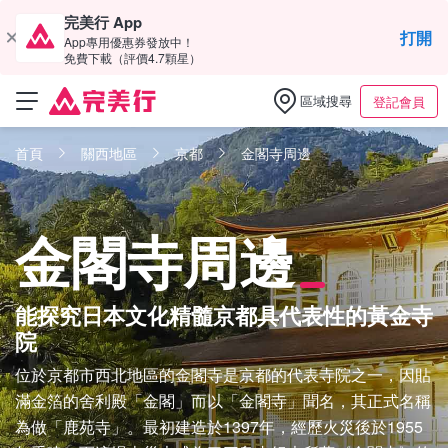
完美行 App
打開
App專用優惠券發放中！
免費下載（評價4.7顆星）
區域搜尋
登記會員
首頁
關西地區
京都
金閣寺周邊
金閣寺周邊
能探究日本文化精髓京都具代表性的黃金寺
院
位於京都市西北地區的金閣寺是京都的代表寺院之一，因貼
滿金箔的舍利殿「金閣」而以「金閣寺」聞名，其正式名稱
為做「鹿苑寺」。最初建造於1397年，經歷火災後於1955