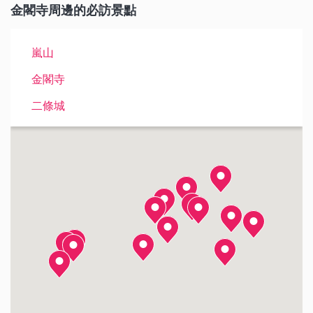
金閣寺周邊的必訪景點
嵐山
金閣寺
二條城
天龍寺
晴明神社
龍安寺
北野天滿宮
京都御所
仁和寺
嵐山小火車