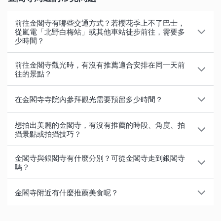
前往金閣寺有哪些交通方式？若櫻花季上不了巴士，
從嵐電「北野白梅站」或其他車站徒步前往，需要多
少時間？
前往金閣寺時最常見的交通工具為巴士。離金閣寺最近
前往金閣寺觀光時，有沒有推薦適合安排在同一天前
的巴士站為徒步5分鐘距離的「金閣寺道」。從京都站
往的景點？
出發，可搭乘101、205號巴士前往。在賞花季節人潮
常被安排與金閣寺同日前往的觀光景點，就是能同時到
眾多而搭不到巴士時，可參考以下距離金閣寺最近車站
在金閣寺寺院內參拜觀光需要預留多少時間？
訪寺廟並享受京都自然風光的「嵐山」地區。可考慮將
及徒步所需時間的資訊。
嵐山安排在上午，下午則前往金閣寺，以各半天的方式
建議需預留約50～90分鐘，由於參觀路徑固定，無法走
想拍出美麗的金閣寺，有沒有推薦的時段、角度、拍
分配，也能遊覽更多觀光景點。
・嵐電北野白梅町站（徒步約20分鐘）
捷徑，再快也至少需要40分鐘，加上人潮擁擠時還需考
攝景點或拍攝技巧？
・JR圓町站（徒步約35分鐘）
慮排隊等候的時間。內部佔地寬廣，在寺院內體驗寫
＜嵐山地區＞
最常見的金閣寺拍攝角度就是金色的舍利殿「金閣」倒
・京都市營地下鐵鞍馬口站（徒步約40分鐘）
經、與金光閃閃的舍利殿「金閣」合照、觀望美麗的庭
金閣寺與銀閣寺有什麼分別？可從金閣寺走到銀閣寺
熱門景點包含渡月橋、天龍寺、野宮神社、竹林小徑、
映在水池上的畫面。據說在天氣晴朗無風的上午時段，
嗎？
園，一轉眼時間就過了。金閣寺的開放時間為9:00〜
嵯峨野遊覽小火車、保津川泛舟、嵐山商店街。從嵐山
若想縮短步行時間，可從京都站搭到地下鐵「北大路
較容易拍出池面上美麗的「逆金閣」。想拍攝這個角
17:00，安排行程時別忘了多預留一些時間！
金閣寺與銀閣寺最大的差異在於其外觀，金閣寺之名來
乘搭電車或巴士到金閣寺約50分鐘。
站」後轉乘巴士，無法從京都站乘搭巴士時可參考此交
度，只需通過參拜門即可拍到。
金閣寺附近有什麼推薦美食呢？
自於其內外皆貼滿了金箔，不過銀閣寺則沒有使用任何
通方式。
【詳細資訊】
以下為金閣寺附近的推薦景點：
銀箔。銀閣寺的名稱起源眾說紛紜，至今仍是謎團。
沿著池塘邊的參拜路徑前進，也可從金閣的角度拍攝到
以下介紹5間可從金閣寺步行前往的推薦餐廳與休息
・
金閣寺的參觀重點、門票、附近美食、交通資訊總攻