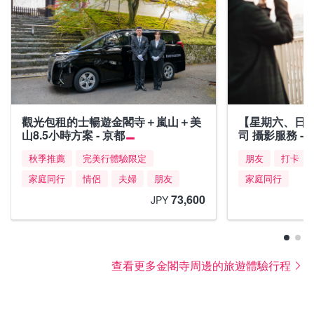
觀光包租的士暢遊金閣寺＋嵐山＋美
【星期六、日及
山8.5小時方案 - 京都
司 攝影服務 - 
秋季推薦
完美行體驗限定
朋友
打卡
家庭同行
情侶
夫婦
朋友
家庭同行
73,600
JPY
查看更多金閣寺周邊的旅遊體驗行程