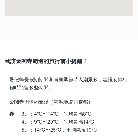
野宮神社
大德寺
東映太秦映畫村
妙心寺
平野神社
到訪金閣寺周邊的旅行前小提醒！
暑假等長假期期間和賞楓季節時人潮眾多，建議安排行
程時預留多些時間。
金閣寺周邊的氣溫（來源地取自京都）
春
3月：4°C〜14°C，平均氣溫8°C
4月：9°C〜20°C，平均氣溫14°C
5月：14°C〜25°C，平均氣溫19°C