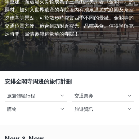
年重建，而這場火災也成為了三島由紀夫所著《金閣寺》的
題材。被列入世界遺產的寺院境內有池泉迴遊式庭園及茶室
夕佳亭等景點，可於散步時觀賞四季不同的景緻。金閣寺的
交通位置方便，適合到訪附近觀光、品嚐美食。值得預留充
足時間，盡情參觀這豪華的寺院！
安排金閣寺周邊的旅行計劃
旅遊體驗行程
交通票券
購物
旅遊資訊
New & Now