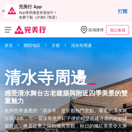
完美行 App
打開
App專用優惠券發放中！
免費下載（評價4.7顆星）
區域搜尋
登記會員
首頁
關西地區
京都
清水寺周邊
清水寺周邊
感受清水舞台古老建築與附近四季美景的雙
重魅力
名列世界遺產的「清水寺」是京都熱門景點。著名的清水舞
台高13米，可一窺沒有使用釘子便於峭壁搭建寺廟的絕妙建
築技術，推薦從奧之院拍攝其景觀，秋日的楓紅美景令人屏