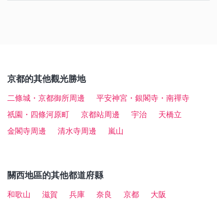
21:30
清水寺附近除了有許多高級日式餐廳外，也有許多潮流
・
清水寺的魅力、附近景點及交通方式介紹
・夏季：8月中旬（18:30〜21:30）
鐘）→清水寺
＜參觀清水寺的所需時間（包含1小時的更衣時間）＞
・11月中旬〜11月下旬（秋季夜間特別參拜）：6:00〜
甜品店。以下介紹幾間可輕鬆前往的餐廳、能邊走邊吃
・秋季：11月中旬〜11月下旬（17:30〜21:30）
・僅參觀本堂：約1小時45分鐘
21:30
・關西地區鐵路周遊券：主要可用於乘搭包含關西機場
的甜品、咖啡店及日式甜品店。
※21:00結束受理
・參觀本堂及體驗胎內巡禮（胎内めぐり）：約2小時
※夜間特別參拜時間通常於21:00結束受理
特快「HARUKA」在內的JR電車，更附贈京阪電車、
15分鐘
・ENDO食堂：提供吞拿魚蓋飯、吞拿魚豬扒定食等，
其他主要活動如下：
阪急電鐵、京都市營地下鐵的一日券，根據有效期間分
附近店舖的營業時間多數會配合清水寺的參拜時間略為
・參觀本堂、胎內巡禮、地主神社、奧之院、音雨瀑布
各種使用吞拿魚製成的料理。只於午餐時段營業。
・修正會（1月1日〜7日）：寺院會將朱印「牛玉寶
為1～4日券。若選擇上述的A或B路線，推薦使用關西
調整。參拜時間延長的時期及期間每年皆有所不同，出
等全部景點：約3小時30分鐘
・清水順正OKABEYA：除了湯豆腐之外，還能品嚐到
京都的其他觀光勝地
印」印於參拜者的額頭。
地區鐵路周遊券最優惠。
發前建議事先於官網確認。
許多季節風味濃厚的日式料理。
・青龍會（2月中旬）：身穿隆重服飾的僧侶，舞動全
若不習慣穿和服移動上會較緩慢，故於清水寺觀光時，
二條城・京都御所周邊
平安神宮・銀閣寺・南禪寺
・關西周遊卡（KANSAI THRU PASS）：憑車票可乘
・KYO BAUM清水店：售賣抹茶及豆乳年輪蛋糕等，各
長18米的青龍，於神社境內及門前町遊行。
【詳細資訊】
除了預留1小時更衣時間外，也建議多留15～30分鐘的
搭大阪地下鐵、京阪電車等私鐵及巴士，分為2～4日
祇園・四條河原町
京都站周邊
宇治
天橋立
種能夠邊走邊吃的創作甜品。
・夜間特別參拜（3月上旬）：與京都東山花燈路聯合
・
清水寺的魅力、美食、及交通方式介紹
參拜時間。另外，以上預計時間未包含從租衣店前往清
券。
・清水京AMI：可享用手作甜品的咖啡店。熱銷商品為
舉行，通往清水寺的沿途佈置插花藝術及花燈。參拜時
金閣寺周邊
清水寺周邊
嵐山
水寺及走訪附近店舖的時間，建議預留超過上述介紹的
加入京都特產八橋原料的「八橋泡芙」。
間至21:00為止。
時間為佳。
・京都、大阪觀光乘車券（京阪電車KYOTO-OSAKA
・甘黨茶屋 京 梅園清水店：售賣御手洗糰子、抹茶蕨
・成就院庭園特別開放（4月下旬〜5月上旬、11月中旬
SIGHTSEEING PASS）：可於指定範圍內無限次乘搭
餅、餡蜜、及日式刨冰等日式甜品。
〜11月下旬）：可於限定期間內欣賞京都知名庭園。
大阪及京都的京阪電車，分為1～2日券。
關西地區的其他都道府縣
・除夜之鐘（12月31日）：於除夕時敲響108次鐘，迎
【詳細資訊】
接新年到來。
和歌山
滋賀
兵庫
奈良
京都
大阪
・
一次介紹8種大阪一日券
活動舉行與否及時間日期等可能有變動，記得事先確