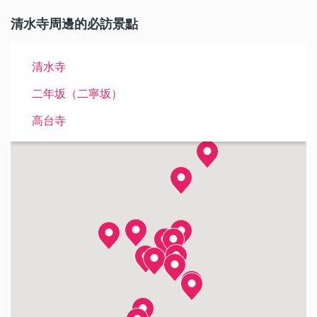
清水寺周邊的必訪景點
清水寺
二年坂（二寧坂）
高台寺
八坂神社
地主神社
安井金比羅宮
圓山公園
知恩院
鴨川納涼床
建仁寺