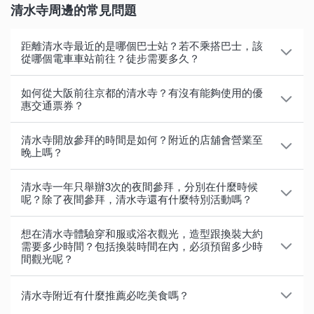
清水寺周邊的常見問題
距離清水寺最近的是哪個巴士站？若不乘搭巴士，該
從哪個電車車站前往？徒步需要多久？
離清水寺最近的巴士站為「五条坂」及「清水道」，兩
如何從大阪前往京都的清水寺？有沒有能夠使用的優
處皆只需徒步約10分鐘即可抵達清水寺。從「京都站」
惠交通票券？
乘搭京都市營巴士直接前往清水寺，在站牌「五条坂」
以下介紹3條交通路線。
下車較方便；若從阪急電鐵「京都河原町站」（四条河
清水寺開放參拜的時間是如何？附近的店舖會營業至
晚上嗎？
原町）或京阪電鐵「祇園四条站」上巴士，部分巴士
A. 關西機場站→（關西機場特快HARUKA約1小時20分
（像是「市營巴士207乙」）會停靠站牌「清水道」。
一般開放參拜的時間為6:00〜18:00，下列時期會延長
鐘）→京都站→（京都市營巴士約15分鐘）→五条坂
清水寺一年只舉辦3次的夜間參拜，分別在什麼時候
至夜間。
→（徒步約10分鐘）→清水寺
呢？除了夜間參拜，清水寺還有什麼特別活動嗎？
若不乘搭巴士，可乘搭到離清水寺最近的京阪電車「清
水五条站」或京都市營地下鐵的「東山站」及「五条
夜間特別參拜於春天的櫻花季、盛夏的千日詣、及秋日
・3月上旬（京都東山花燈路贊助 夜間特別參拜）：
B. 新大阪站→（JR線新快速約25分鐘）→京都站
想在清水寺體驗穿和服或浴衣觀光，造型跟換裝大約
站」。從清水五条站徒步前往清水寺最少需要約20分
的楓葉季舉行。清水寺本堂在夜間點燈的襯托之下格外
6:00〜21:00
→（市營地下鐵烏丸線約2分鐘）→五条站→（徒步約
需要多少時間？包括換裝時間在內，必須預留多少時
鐘，若從東山站或五条站出發，則需徒步30分鐘左右才
間觀光呢？
夢幻。
・3月下〜4月上旬（春季夜間特別參拜）：6:00〜
30分鐘）→清水寺
能抵達。
21:30
包含挑選和服、更衣及髮型設計的時間，約需1小時～1
＜夜間特別參拜＞
C. 梅田站→（大阪地鐵御堂筋線約2分鐘）→淀屋橋站
清水寺附近有什麼推薦必吃美食嗎？
・8月中旬（千日詣／夏季夜間特別參拜）：6:00〜
個半小時。在挑選和服上可能會花較多時間。
【詳細資訊】
・春季：3月下旬〜4月上旬（18:00〜21:30）
→（京阪本線約54分鐘）→清水五条站→（徒步約20分