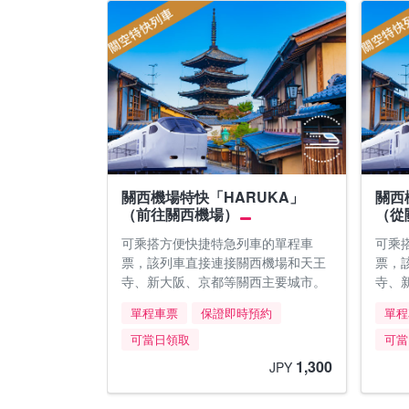
關西機場特快「HARUKA」
關西
（前往關西機場）
（從
可乘搭方便快捷特急列車的單程車
可乘
票，該列車直接連接關西機場和天王
票，
寺、新大阪、京都等關西主要城市。
寺、
單程車票
保證即時預約
單程
可當日領取
可當
1,300
JPY