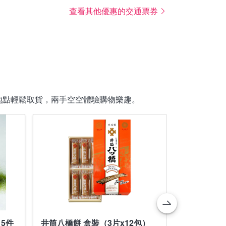
查看其他優惠的交通票券
地點輕鬆取貨，兩手空空體驗購物樂趣。
5件
井筒八橋餅 盒裝（3片x12包）
【8/7 2