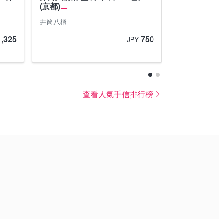
(京都)
餅 辻利之
井筒八橋
祇園辻利
1,325
750
JPY
查看人氣手信排行榜