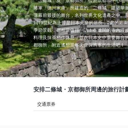
「二條城」及「京都御所」位於京都市中心地
將軍「德川家康」所建造的「二條城」建築華
落幕前最後的舞台，名列世界文化遺產之中。
到19世紀為止曾是日本天皇的居所，2處的庭
季節景觀，都相當值得一訪！在遼闊的寺內漫
料理及抹茶稍作休息，並在日本史中重要舞台
都御所」附近遙想當年天皇與將軍的生活吧！
安排二條城・京都御所周邊的旅行計
交通票券