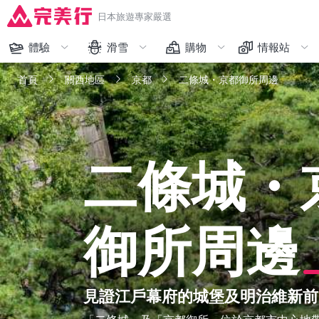
日本旅遊專家嚴選
體驗
滑雪
購物
情報站
完美行限定
藏王
人氣排行
購物
首頁
關西地區
京都
二條城・京都御所周邊
和服體驗
越後湯澤、苗場
限時促銷
交通
主題樂園
志賀、野澤溫泉、輕井澤
品牌一覽
體驗
二條城・
美食
六甲山、峰山高原
精選日本人氣免稅商品
美食
交通工具
北海道
看更多
看更多
御所周邊
看更多
看更多
見證江戶幕府的城堡及明治維新前