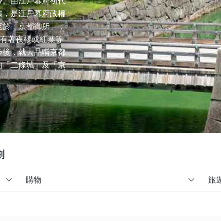
帶。由江戶幕府初代
麗，是江戶幕府政權
至於「京都御所」，
園有著夜櫻或紅葉等
步後，就去品嚐京都
的「二條城」及「京
劃
購物
旅