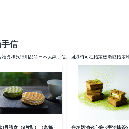
薦手信
活雜貨和旅行用品等日本人氣手信。回港時可在指定機場或指定
幻月禮盒（8片裝）（京都）
焦糖奶油夾心餅 <宇治抹茶> 