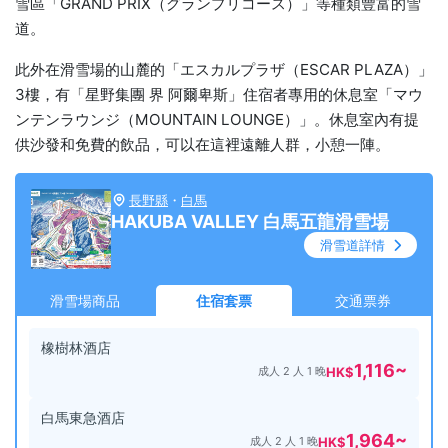
雪區「GRAND PRIX（グランプリコース）」等種類豐富的雪
道。
此外在滑雪場的山麓的「エスカルプラザ（ESCAR PLAZA）」
3樓，有「星野集團 界 阿爾卑斯」住宿者專用的休息室「マウ
ンテンラウンジ（MOUNTAIN LOUNGE）」。休息室內有提
供沙發和免費的飲品，可以在這裡遠離人群，小憩一陣。
長野縣
・
白馬
HAKUBA VALLEY 白馬五龍滑雪場
滑雪道詳情
滑雪場商品
住宿套票
交通票券
橡樹林酒店
1,116
~
成人 2 人 1 晚
HK$
白馬東急酒店
1,964
~
成人 2 人 1 晚
HK$