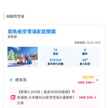
相關滑雪場
鹿島槍滑雪場家庭樂園
長野縣
營業期間: 12/13~3/15
12
8
雪道
纜車
m
°
4100
38
最長滑行距離
最大斜度
34% OFF
纜車票
HK$ 359〜
【限量5,000張｜最多66折特惠價】早
鳥優惠 日本國內22座滑雪場共通纜車1
HK$ 359
日券