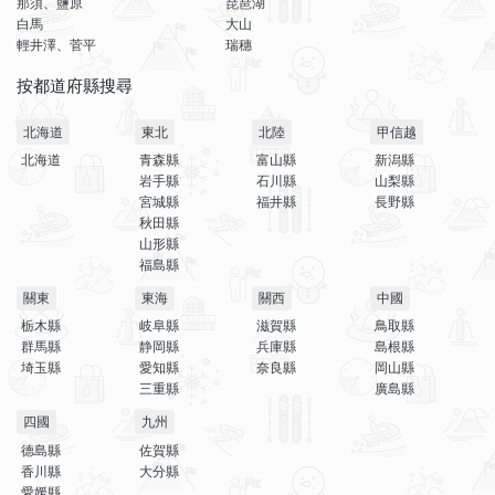
那須、鹽原
琵琶湖
白馬
大山
輕井澤、菅平
瑞穗
按都道府縣搜尋
北海道
東北
北陸
甲信越
北海道
青森縣
富山縣
新潟縣
岩手縣
石川縣
山梨縣
宮城縣
福井縣
長野縣
秋田縣
山形縣
福島縣
關東
東海
關西
中國
栃木縣
岐阜縣
滋賀縣
鳥取縣
群馬縣
静岡縣
兵庫縣
島根縣
埼玉縣
愛知縣
奈良縣
岡山縣
三重縣
廣島縣
四國
九州
德島縣
佐賀縣
香川縣
大分縣
愛媛縣