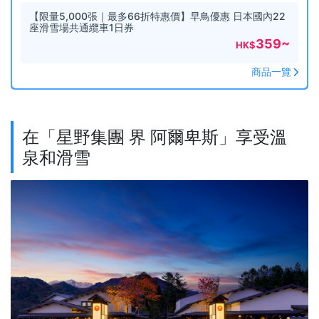
【限量5,000張｜最多66折特惠價】早鳥優惠 日本國內22
座滑雪場共通纜車1日券
359
~
HK$
商品一覽
在「星野集團 界 阿爾卑斯」享受溫
泉和滑雪