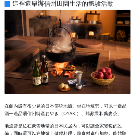
這裡還舉辦信州田園生活的體驗活動
在館內設有很少見的日本傳統地爐。坐在地爐旁，可以一邊品
酒一邊品嚐信州特產おやき（OYAKI）、烤蘋果和蕎麥茶。
地爐曾是位在豪雪地帶的日本民居內，可以讓全家變暖的設
備；同時還可以在地爐上做鍋料理，將食材進行加熱。能體驗