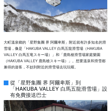
大町溫泉鄉的「星野集團 界 阿爾卑斯」附近就有許多知名的滑
雪場，像是「HAKUBA VALLEY 白馬五龍滑雪場（HAKUBA
VALLEY 白馬五竜スキー場）」和「鹿島槍滑雪場家庭樂園
（HAKUBA VALLEY 鹿島槍スキー場）」。想要溫泉和滑雪都
兼得的遊客，不妨到附近的滑雪場去玩玩喔。
從「星野集團 界 阿爾卑斯」到
「HAKUBA VALLEY 白馬五龍滑雪場」設
有免費接送巴士