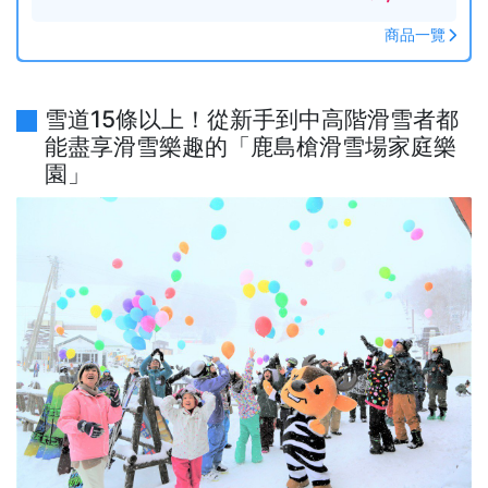
商品一覽
雪道15條以上！從新手到中高階滑雪者都
能盡享滑雪樂趣的「鹿島槍滑雪場家庭樂
園」