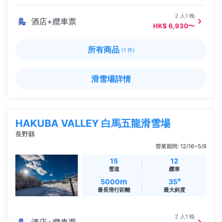
2 人1 晚
酒店+纜車票
HK$ 6,930〜
所有商品
(1 件)
滑雪場詳情
HAKUBA VALLEY 白馬五龍滑雪場
長野縣
營業期間: 12/16~5/6
15
12
雪道
纜車
m
°
5000
35
最長滑行距離
最大斜度
2 人1 晚
酒店+纜車票