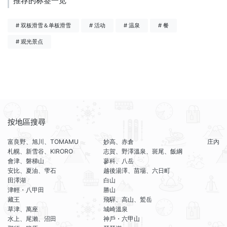
推荐的标签一览
# 双板滑雪＆单板滑雪
# 活动
# 温泉
# 餐
# 观光景点
按地區搜尋
富良野、旭川、TOMAMU
妙高、赤倉
庄內
札幌、新雪谷、KIRORO
志賀、野澤溫泉、斑尾、飯綱
會津、磐梯山
蓼科、八岳
安比、夏油、雫石
越後湯澤、苗場、六日町
田澤湖
白山
津輕・八甲田
勝山
藏王
飛驒、高山、鷲岳
草津、萬座
城崎溫泉
水上、尾瀨、沼田
神戶・六甲山