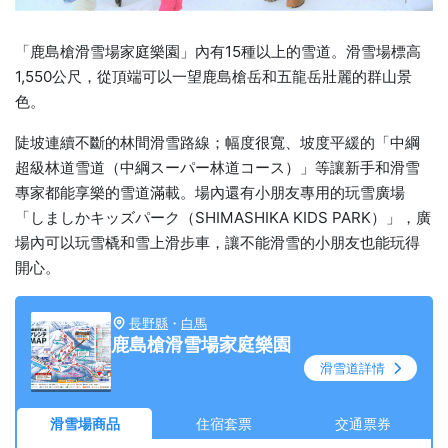
「鹿島槍滑雪場家庭樂園」內有15種以上的雪道。滑雪場標高
1,550公尺，從頂端可以一望鹿島槍岳和五龍岳壯麗的群山景
色。
陡坡連續不斷的林間滑雪路線；幅度很寬、坡度平緩的「中綱
超級林道雪道（中綱スーパー林道コース）」等讓新手和滑雪
專家都能享樂的雪道滿載。場內還有小朋友專用的玩雪廣場
「しましかキッズパーク（SHIMASHIKA KIDS PARK）」，廣
場內可以玩雪橇和雪上滑步車，讓不能滑雪的小朋友也能玩得
開心。
長野縣
・
白馬
鹿島槍滑雪場家庭樂園
滑雪道詳情
滑雪場商品
住宿套票
交通票券