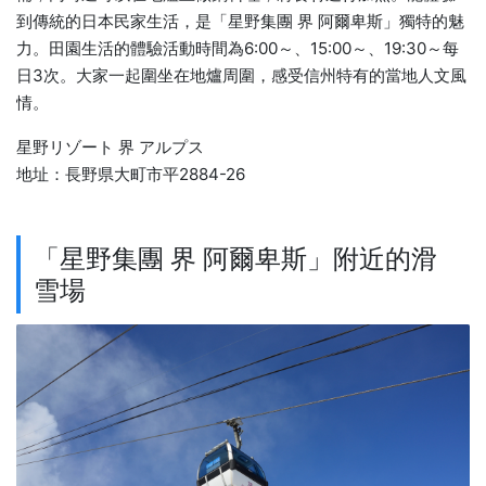
到傳統的日本民家生活，是「星野集團 界 阿爾卑斯」獨特的魅
力。田園生活的體驗活動時間為6:00～、15:00～、19:30～每
日3次。大家一起圍坐在地爐周圍，感受信州特有的當地人文風
情。
星野リゾート 界 アルプス
地址：長野県大町市平2884-26
「星野集團 界 阿爾卑斯」附近的滑
雪場