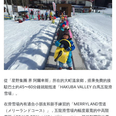
從「星野集團 界 阿爾卑斯」所在的大町溫泉鄉，搭乘免費的接
駁巴士約45〜60分鐘就能抵達「HAKUBA VALLEY 白馬五龍滑
雪場」。
在滑雪場內有適合小朋友和新手練習的「MERRYLAND雪道
（メリーランドコース）」，五龍滑雪場內幅度最寬的中高階