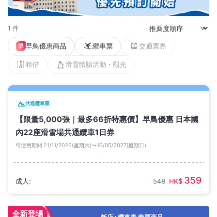
1 件
早鳥優惠商品
纜車票
交通票券
租借
滑雪體驗活動・觀光
共通纜車票
【限量5,000張｜最多66折特惠價】早鳥優惠 日本國
內22座滑雪場共通纜車1日券
可使用期間 21/11/2026(星期六)〜16/05/2027(星期日)
359
成人
:
548
HK$
全新登場
飯店+纜車券 套票商品