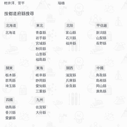
輕井澤、菅平
瑞穗
按都道府縣搜尋
北海道
東北
北陸
甲信越
北海道
青森縣
富山縣
新潟縣
岩手縣
石川縣
山梨縣
宮城縣
福井縣
長野縣
秋田縣
山形縣
福島縣
關東
東海
關西
中國
栃木縣
岐阜縣
滋賀縣
鳥取縣
群馬縣
静岡縣
兵庫縣
島根縣
埼玉縣
愛知縣
奈良縣
岡山縣
三重縣
廣島縣
四國
九州
德島縣
佐賀縣
香川縣
大分縣
愛媛縣