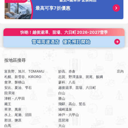
最高可享7折優惠
快啲！
越後湯澤、苗場、六日町
2026-2027雪季
按地區搜尋
富良野、旭川、TOMAMU
妙高、赤倉
庄內
札幌、新雪谷、KIRORO
志賀、野澤溫泉、斑尾、飯綱
會津、磐梯山
蓼科、八岳
安比、夏油、雫石
越後湯澤、苗場、六日町
田澤湖
白山
津輕・八甲田
勝山
藏王
飛驒、高山、鷲岳
草津、萬座
城崎溫泉
水上、尾瀨、沼田
神戶・六甲山
那須、鹽原
琵琶湖
白馬
大山