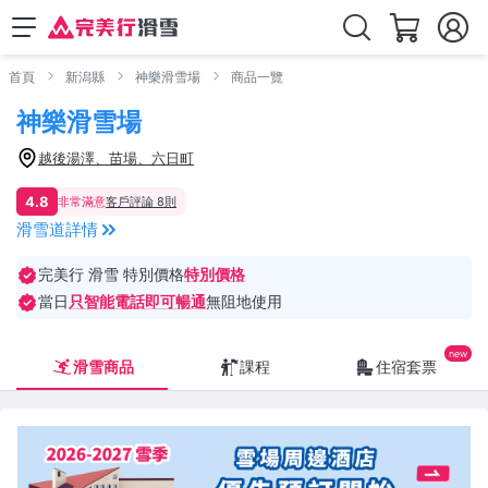
首頁
新潟縣
神樂滑雪場
商品一覽
神樂滑雪場
越後湯澤、苗場、六日町
4.8
非常滿意
客戶評論 8則
滑雪道詳情
完美行 滑雪 特別價格
特別價格
當日
只智能電話即可暢通
無阻地使用
滑雪商品
課程
住宿套票